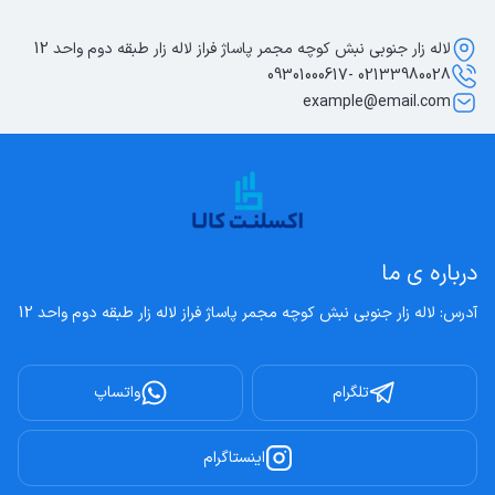
لاله زار جنوبی نبش کوچه مجمر پاساژ فراز لاله زار طبقه دوم واحد 12
02133980028 -09301000617
example@email.com
درباره ی ما
آدرس: لاله زار جنوبی نبش کوچه مجمر پاساژ فراز لاله زار طبقه دوم واحد 12
تلگرام
واتساپ
اینستاگرام