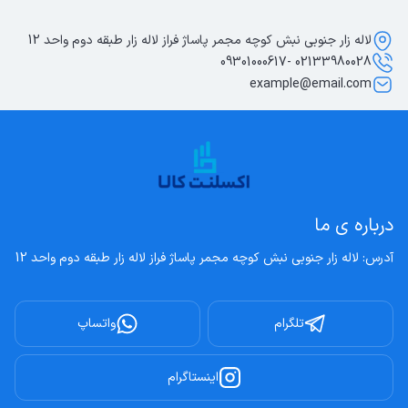
لاله زار جنوبی نبش کوچه مجمر پاساژ فراز لاله زار طبقه دوم واحد 12
02133980028 -09301000617
example@email.com
درباره ی ما
آدرس: لاله زار جنوبی نبش کوچه مجمر پاساژ فراز لاله زار طبقه دوم واحد 12
تلگرام
واتساپ
اینستاگرام