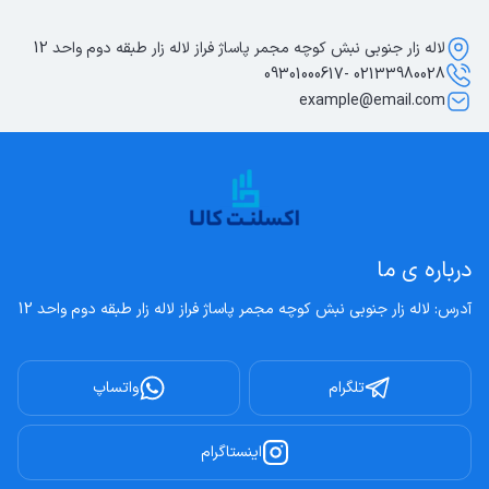
لاله زار جنوبی نبش کوچه مجمر پاساژ فراز لاله زار طبقه دوم واحد 12
02133980028 -09301000617
example@email.com
درباره ی ما
آدرس: لاله زار جنوبی نبش کوچه مجمر پاساژ فراز لاله زار طبقه دوم واحد 12
تلگرام
واتساپ
اینستاگرام