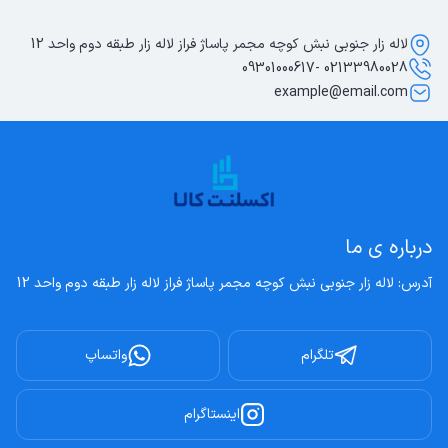
لاله زار جنوبی نبش کوچه مجمر پاساژ فراز لاله زار طبقه دوم واحد 12
02133980028 -09301000617
example@email.com
درباره ی ما
آدرس: لاله زار جنوبی نبش کوچه مجمر پاساژ فراز لاله زار طبقه دوم واحد 12
تلگرام
واتساپ
اینستاگرام