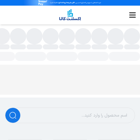
حافظ برق پکیج