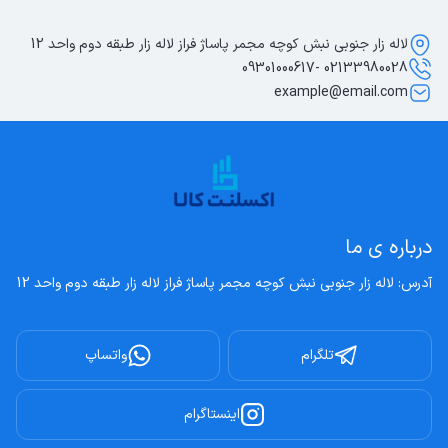
لاله زار جنوبی نبش کوچه مجمر پاساژ فراز لاله زار طبقه دوم واحد 12
02133980028 -09301000617
example@email.com
درباره ی ما
آدرس: لاله زار جنوبی نبش کوچه مجمر پاساژ فراز لاله زار طبقه دوم واحد 12
تلگرام
واتساپ
اینستاگرام