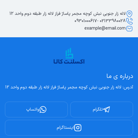
لاله زار جنوبی نبش کوچه مجمر پاساژ فراز لاله زار طبقه دوم واحد 12
02133980028 -09301000617
example@email.com
درباره ی ما
آدرس: لاله زار جنوبی نبش کوچه مجمر پاساژ فراز لاله زار طبقه دوم واحد 12
تلگرام
واتساپ
اینستاگرام