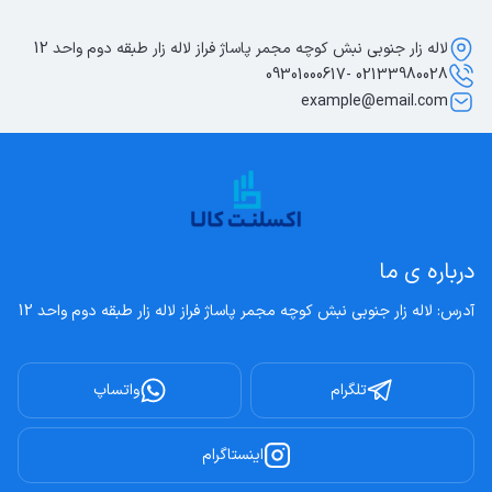
لاله زار جنوبی نبش کوچه مجمر پاساژ فراز لاله زار طبقه دوم واحد 12
02133980028 -09301000617
example@email.com
درباره ی ما
آدرس: لاله زار جنوبی نبش کوچه مجمر پاساژ فراز لاله زار طبقه دوم واحد 12
تلگرام
واتساپ
اینستاگرام