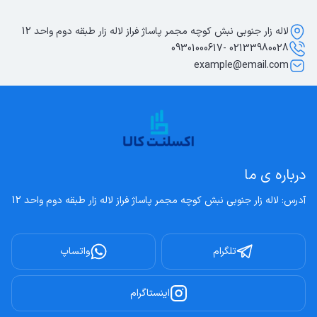
لاله زار جنوبی نبش کوچه مجمر پاساژ فراز لاله زار طبقه دوم واحد 12
02133980028 -09301000617
example@email.com
درباره ی ما
آدرس: لاله زار جنوبی نبش کوچه مجمر پاساژ فراز لاله زار طبقه دوم واحد 12
تلگرام
واتساپ
اینستاگرام