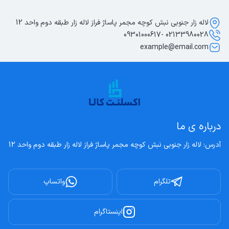
لاله زار جنوبی نبش کوچه مجمر پاساژ فراز لاله زار طبقه دوم واحد 12
02133980028 -09301000617
example@email.com
درباره ی ما
آدرس: لاله زار جنوبی نبش کوچه مجمر پاساژ فراز لاله زار طبقه دوم واحد 12
تلگرام
واتساپ
اینستاگرام