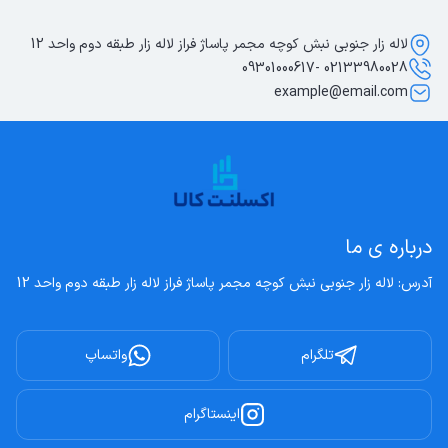
لاله زار جنوبی نبش کوچه مجمر پاساژ فراز لاله زار طبقه دوم واحد 12
02133980028 -09301000617
example@email.com
درباره ی ما
آدرس: لاله زار جنوبی نبش کوچه مجمر پاساژ فراز لاله زار طبقه دوم واحد 12
تلگرام
واتساپ
اینستاگرام