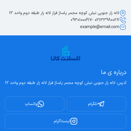
لاله زار جنوبی نبش کوچه مجمر پاساژ فراز لاله زار طبقه دوم واحد 12
02133980028 -09301000617
example@email.com
درباره ی ما
آدرس: لاله زار جنوبی نبش کوچه مجمر پاساژ فراز لاله زار طبقه دوم واحد 12
تلگرام
واتساپ
اینستاگرام