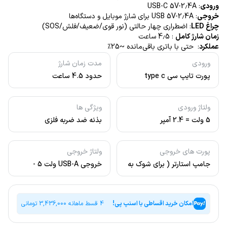
ورودی
: USB-C 5V-2٫4A
خروجی
: USB 5V-2٫4A برای شارژ موبایل و دستگاه‌ها
چراغ LED
: اضطراری چهار حالتی (نور قوی/ضعیف/فلش/SOS)
زمان شارژ کامل
: 4٫5 ساعت
عملکرد
: حتی با باتری باقی‌مانده ~25٪
ورودی
مدت زمان شارژ
پورت تایپ سی type c
حدود 4.5 ساعت
ولتاژ ورودی
ویژگی ها
5 ولت = 2.4 آمپر
بذنه ضد ضربه فلزی
پورت های خروجی
ولتاژ خروجی
جامپ استارتر ( برای شوک به
خروجی USB-A ولت 5 -
باتری ) - USB-A برای
خروجی جامپ استارتر 12 ولت
استفاده پاور بانک
امکان خرید اقساطی با اسنپ پی!
4 قسط ماهانه
3,436,000
تومانی