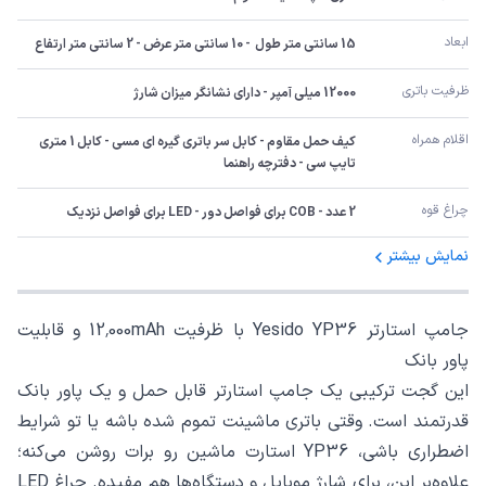
ابعاد
15 سانتی متر طول  - 10 سانتی متر عرض - 2 سانتی متر ارتفاع
ظرفیت باتری
12000 میلی آمپر - دارای نشانگر میزان شارژ
اقلام همراه
کیف حمل مقاوم - کابل سر باتری گیره ای مسی - کابل 1 متری 
تایپ سی - دفترچه راهنما
چراغ قوه
2 عدد - COB برای فواصل دور - LED برای فواصل نزدیک
نمایش بیشتر
جامپ استارتر Yesido YP36 با ظرفیت 12٬000mAh و قابلیت
پاور بانک
این گجت ترکیبی یک جامپ استارتر قابل حمل و یک پاور بانک
قدرتمند است. وقتی باتری ماشینت تموم شده باشه یا تو شرایط
اضطراری باشی، YP36 استارت ماشین رو برات روشن می‌کنه؛
علاوه‌بر این، برای شارژ موبایل و دستگاه‌ها هم مفیده. چراغ LED