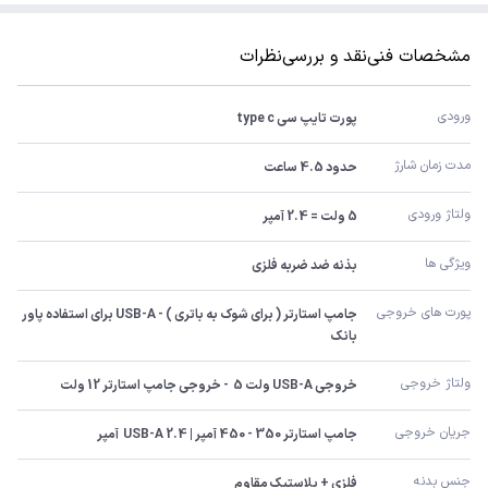
مشخصات فنی
نقد و بررسی
نظرات
ورودی
پورت تایپ سی type c
مدت زمان شارژ
حدود 4.5 ساعت
ولتاژ ورودی
5 ولت = 2.4 آمپر
ویژگی ها
بذنه ضد ضربه فلزی
پورت های خروجی
جامپ استارتر ( برای شوک به باتری ) - USB-A برای استفاده پاور 
بانک
ولتاژ خروجی
خروجی USB-A ولت 5  - خروجی جامپ استارتر 12 ولت
جریان خروجی
جامپ استارتر 350 - 450 آمپر | USB-A 2.4  آمپر
جنس بدنه
فلزی + پلاستیک مقاوم