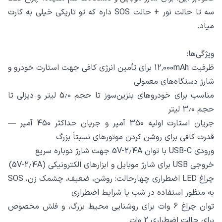
سه تا حالت نور + حالت SOS داره که تو تاریکی خیلی به کارت
میاد.
ویژگی‌ها:
ظرفیت 12٬000mAh برای تأمین انرژی کافی جهت استارت خودرو و
شارژ دستگاه‌های معمولی
مناسب برای خودروهای بنزین‌سوز تا حجم 5٫0 لیتر و دیزلی تا
حجم 3٫0 لیتر
جریان استارت اولیه 350 آمپر و جریان حداکثر 450 آمپر —
قدرت کافی برای روشن کردن موتورهای نسبتاً بزرگ
ورودی USB-C با توان 5V-2٫4A جهت شارژ دوباره سریع
خروجی USB برای شارژ موبایل و ابزارهای الکترونیکی (5V-2٫4A)
چراغ LED اضطراری چهارحالت: روشن، ضعیف، چشمک زن، SOS
به منظور استفاده در شب یا شرایط اضطراری
توان چراغ 6 وات برای روشنایی محیط بزرگ، و فلش مخصوص
برای حالت اضطراری 2 وات