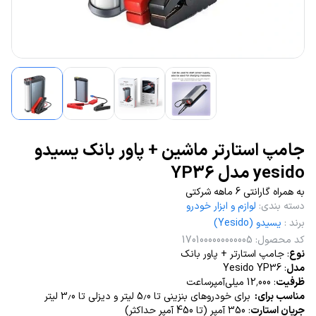
جامپ استارتر ماشین + پاور بانک یسیدو
yesido مدل YP36
به همراه گارانتی 6 ماهه شرکتی
دسته بندی
:
لوازم و ابزار خودرو
برند
:
یسیدو (Yesido)
کد محصول
:
1701000000000005
نوع
: جامپ استارتر + پاور بانک
مدل
: Yesido YP36
ظرفیت
: 12٬000 میلی‌آمپر‌ساعت
مناسب برای:
برای خودروهای بنزینی تا 5٫0 لیتر و دیزلی تا 3٫0 لیتر
جریان استارت
: 350 آمپر (تا 450 آمپر حداکثر)