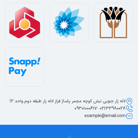
لاله زار جنوبی نبش کوچه مجمر پاساژ فراز لاله زار طبقه دوم واحد 12
02133980028 -09301000617
example@email.com