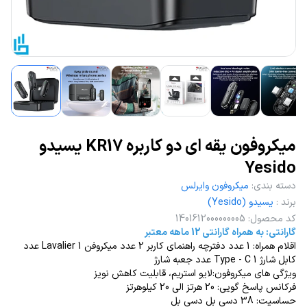
میکروفون یقه ای دو کاربره KR17 یسیدو
Yesido
دسته بندی
:
میکروفون وایرلس
برند
:
یسیدو (Yesido)
کد محصول
:
1401612000000005
گارانتی: به همراه گارانتی 12 ماهه معتبر
اقلام همراه: 1 عدد دفترچه راهنمای کاربر 2 عدد میکروفن Lavalier 1 عدد
کابل شارژ Type - C 1 عدد جعبه شارژ
ویژگی های میکروفون:لایو استریم، قابلیت کاهش نویز
فرکانس پاسخ گویی: 20 هرتز الی 20 کیلوهرتز
حساسیت: 38 دسی بل دسی بل