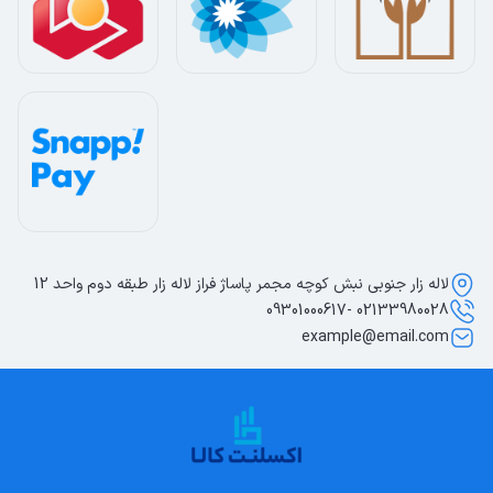
لاله زار جنوبی نبش کوچه مجمر پاساژ فراز لاله زار طبقه دوم واحد 12
02133980028 -09301000617
example@email.com