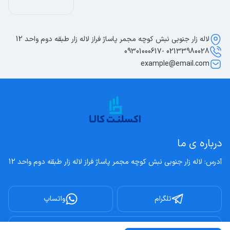
لاله زار جنوبی نبش کوچه مجمر پاساژ فراز لاله زار طبقه دوم واحد 12
02133980028 -09301000617
example@email.com
درباره ی ما
آدرس: لاله زار جنوبی نبش کوچه مجمر پاساژ فراز لاله زار طبقه دوم واحد 12
تلگرام
واتساپ
اینستاگرام