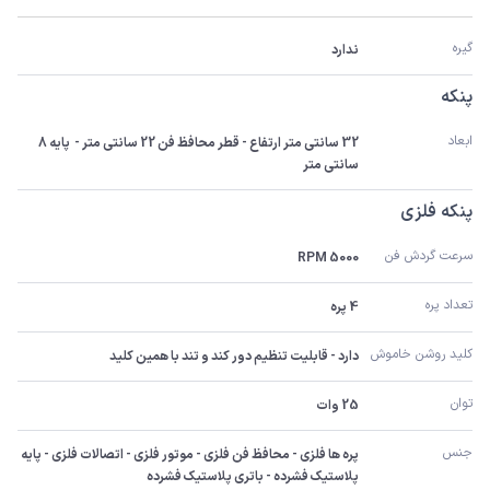
گیره
ندارد
پنکه
ابعاد
32 سانتی متر ارتفاع - قطر محافظ فن 22 سانتی متر -  پایه 8 
سانتی متر
پنکه فلزی
سرعت گردش فن
5000 RPM
تعداد پره
4 پره
کلید روشن خاموش
دارد - قابلیت تنظیم دور کند و تند با همین کلید
توان
25 وات
جنس
پره ها فلزی - محافظ فن فلزی - موتور فلزی - اتصالات فلزی - پایه 
پلاستیک فشرده - باتری پلاستیک فشرده