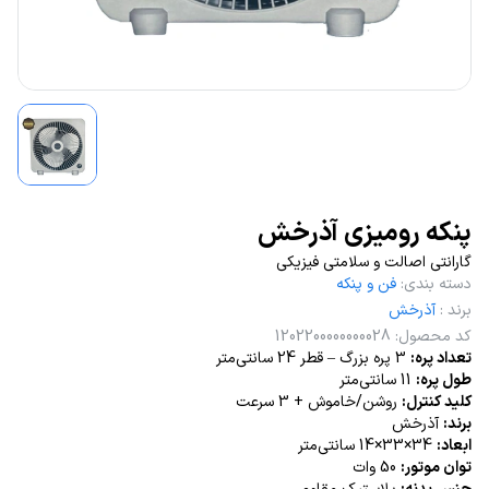
پنکه رومیزی آذرخش
گارانتی اصالت و سلامتی فیزیکی
دسته بندی
:
فن و پنکه
برند
:
آذرخش
کد محصول
:
1202200000000028
تعداد پره:
3 پره بزرگ – قطر 24 سانتی‌متر
طول پره:
11 سانتی‌متر
کلید کنترل:
روشن/خاموش + 3 سرعت
برند:
آذرخش
ابعاد:
34×33×14 سانتی‌متر
توان موتور:
50 وات