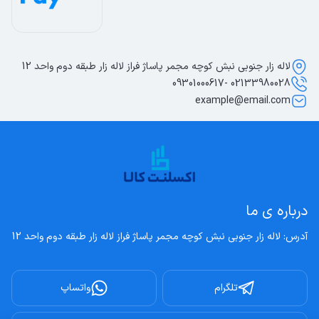
لاله زار جنوبی نبش کوچه مجمر پاساژ فراز لاله زار طبقه دوم واحد 12
02133980028 -09301000617
example@email.com
درباره ی ما
آدرس: لاله زار جنوبی نبش کوچه مجمر پاساژ فراز لاله زار طبقه دوم واحد 12
تلگرام
واتساپ