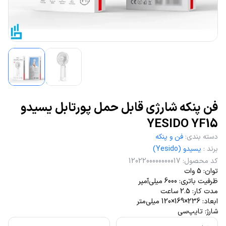
فن پنکه شارژی قابل حمل پورتابل یسیدو
YESIDO YF15
دسته بندی
:
فن و پنکه
برند
:
یسیدو (Yesido)
کد محصول
:
1202200000000017
توان: 5 وات
ظرفیت باتری: 6000 میلی‌آمپر
مدت کار: 2.5 ساعت
ابعاد: 236×169×120 میلی‌متر
شارژ: تایپ‌سی