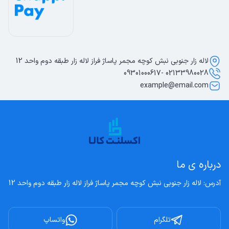
لاله زار جنوبی نبش کوچه مجمر پاساژ فراز لاله زار طبقه دوم واحد 12
02133980028 -09301000617
example@email.com
درباره ی ما
آدرس: لاله زار جنوبی نبش کوچه مجمر پاساژ فراز لاله زار طبقه دوم واحد 12
تلگرام
واتساپ