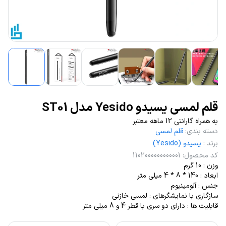
قلم لمسی یسیدو Yesido مدل ST01
به همراه گارانتی 12 ماهه معتبر
دسته بندی
:
قلم لمسی
برند
:
یسیدو (Yesido)
کد محصول
:
1102000000000001
وزن : 10 گرم
ابعاد : 140 * 8 * 4 میلی متر
جنس : آلومینیوم
سازگاری با نمایشگر‌های : لمسی خازنی
قابلیت ها : دارای دو سری با قطر 4 و 8 میلی متر