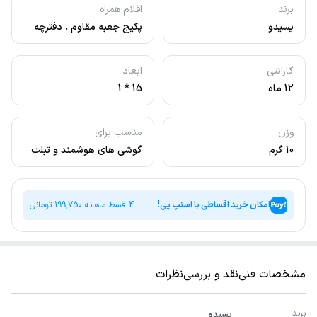
برند
اقلام همراه
یسیدو
پکیج جعبه مقاوم ، دفترچه
راهنما ، نوک اضافی قلم و
کابل شارژ
گارانتی
ابعاد
12 ماه
15 * 1
وزن
مناسب برای
10 گرم
گوشی های هوشمند و تبلت
ها ، مناسب برای طراحی،
نقاشی دیجیتال و مناسب
برای استفاده در برنامه‌های
امکان خرید اقساطی با اسنپ پی!
4 قسط ماهانه
199,750
تومانی
آموزشی
مشخصات فنی
نقد و بررسی
نظرات
برند
یسیدو