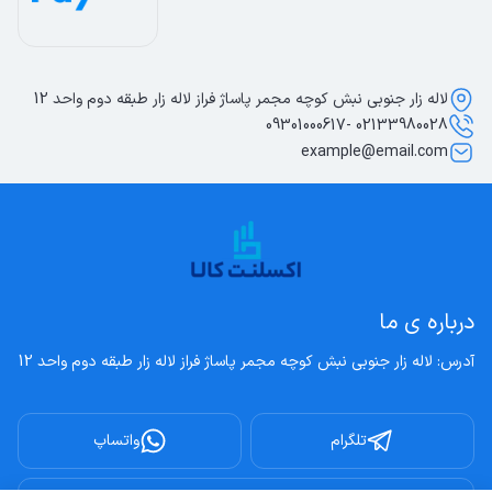
لاله زار جنوبی نبش کوچه مجمر پاساژ فراز لاله زار طبقه دوم واحد 12
02133980028 -09301000617
example@email.com
درباره ی ما
آدرس: لاله زار جنوبی نبش کوچه مجمر پاساژ فراز لاله زار طبقه دوم واحد 12
تلگرام
واتساپ