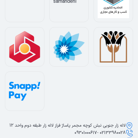
لاله زار جنوبی نبش کوچه مجمر پاساژ فراز لاله زار طبقه دوم واحد 12
02133980028 -09301000617