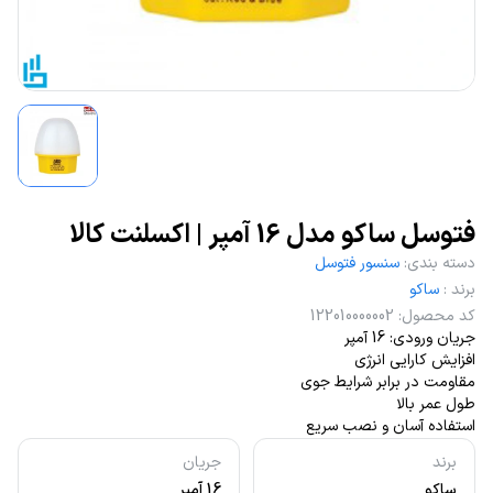
فتوسل ساکو مدل 16 آمپر | اکسلنت کالا
دسته بندی
:
سنسور فتوسل
برند
:
ساکو
کد محصول
:
122010000002
جریان ورودی: 16 آمپر
افزایش کارایی انرژی
مقاومت در برابر شرایط جوی
طول عمر بالا
استفاده آسان و نصب سریع
برند
جریان
ساکو
16 آمپر