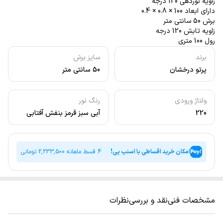
زاویه نوردهی 120 درجه
دارای ابعاد 100 × 0.8 × 0.4
برش 50 سانتی متر
زاویه تابش 120 درجه
رول 100 متری
برند
سایز برش
پرتو درخشان
50 سانتی متر
ولتاژ ورودی
رنگ نور
220
آبی سبز قرمز بنفش آفتابی
طلایی فیروزه ای نچرال
امکان خرید اقساطی با اسنپ پی!
4 قسط ماهانه
2,233,500
تومانی
مشخصات فنی
نقد و بررسی
نظرات