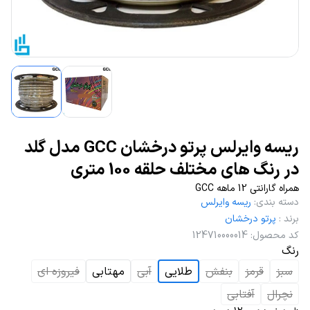
ریسه وایرلس پرتو درخشان GCC مدل گلد
در رنگ های مختلف حلقه 100 متری
همراه گارانتی 12 ماهه GCC
دسته بندی
:
ریسه وایرلس
برند
:
پرتو درخشان
کد محصول
:
124710000014
رنگ
سبز
قرمز
بنفش
طلایی
آبی
مهتابی
فیروزه ای
نچرال
آفتابی