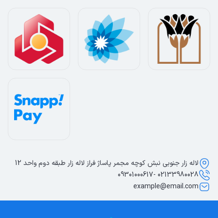
لاله زار جنوبی نبش کوچه مجمر پاساژ فراز لاله زار طبقه دوم واحد 12
02133980028 -09301000617
example@email.com