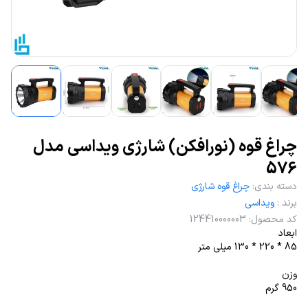
چراغ قوه (نورافکن) شارژی ویداسی مدل
576
دسته بندی
:
چراغ قوه شارژی
برند
:
ویداسی
کد محصول
:
124410000003
ابعاد
85 * 220 * 130 میلی متر
وزن
950 گرم