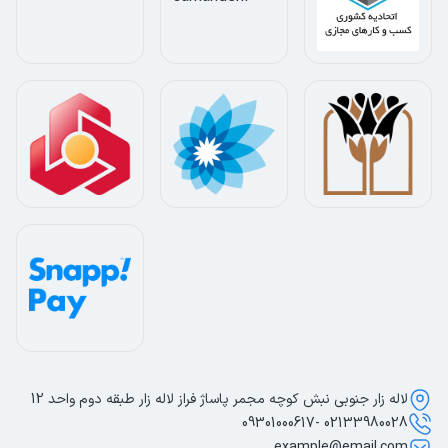
لاله زار جنوبی نبش کوچه مجمر پاساژ فراز لاله زار طبقه دوم واحد 12
02133980028 -09301000617
example@email.com