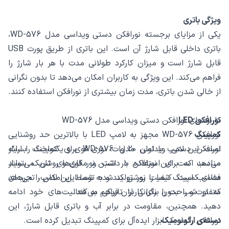
ویژگی باتری
یکی از مزایای برجسته نورافکن دستی ویداسی مدل WD-576،
باتری داخلی قابل شارژ آن است. این باتری از طریق پورت USB
قابل شارژ است و میزان کارکرد طولانی مدت با هر بار شارژ را
فراهم می‌کند. این ویژگی به کاربران امکان می‌دهد تا بدون نگرانی
از خالی شدن باتری، مدت زمان بیشتری از نورافکن استفاده کنند.
نورافکن LED
کاربردهای نورافکن دستی ویداسی مدل WD-576
کمپینگ
نورافکن WD-576 مجهز به لامپ LED با بالاترین حد روشنایی
است. این لامپ با توان 20 وات، نوری قوی و یکنواخت را ارائه
نورافکن دستی ویداسی مدل WD-576 برای کمپینگ بسیار
می‌دهد که برای استفاده در شب و مکان‌های تاریک بسیار
مناسب است. این نورافکن با داشتن نور قوی و روشن، می‌تواند
مناسب است. کیفیت نور تولید شده توسط این لامپ، تجربه‌ای
فضای کمپینگ شما را روشن کند و به شما این امکان را می‌دهد
متفاوت و راحت را برای کاربران فراهم می‌کند.
که در شب بدون نگرانی از تاریکی به فعالیت‌های خود ادامه
دهید. همچنین، مقاومت در برابر آب و باتری قابل شارژ، این
دسته‌ی ارگونومیک
نورافکن را به یک ابزار ایده‌آل برای کمپینگ تبدیل کرده است.