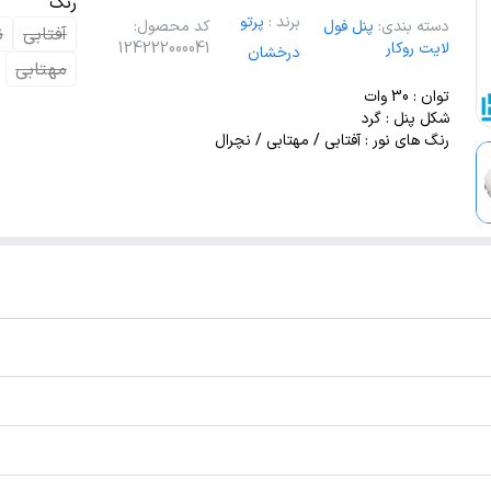
رنگ
برند
:
پرتو
دسته بندی
:
پنل فول
کد محصول
:
آفتابی
ن
لایت روکار
124222000041
درخشان
مهتابی
توان : 30 وات
شکل پنل : گرد
رنگ های نور : آفتابی / مهتابی / نچرال