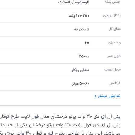
جنس بدنه	
آلومینیوم / پلاستیک
ولتاژ ورودی	
100-250 ولت
دمای کار	
تا 60 درجه
رده انرژی
A+
طول عمر
25000
محل نصب
سقفی روکار
فرکانس
50-60 هرتز
نمایش بیشتر
پنل ال ای دی 30 وات پرتو درخشان مدل فول لایت طرح توکار گرد
پنل ال ای دی فول لایت 30 وات پرتو د
می‌باشد. این پنل 