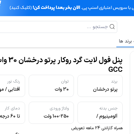
برند ها
پنل فول لایت گرد روکار پرتو
GCC
برند
توان
رنگ نور
پرتو درخشان
30 وات
آفتابی / مه
نچرال
جنس بدنه
ولتاژ ورودی
دمای کار
آلومینیوم /
100-250 ولت
تا 60 درجه
پلاستیک
همراه گارانتی 24 ماهه تعویض