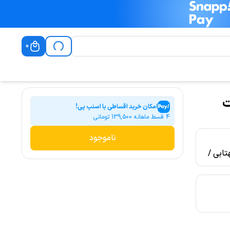
0
 درخشان 30 وات
امکان خرید اقساطی با اسنپ پی!
4 قسط ماهانه
139,500
تومانی
ناموجود
تابی /