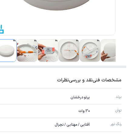
مشخصات فنی
نقد و بررسی
نظرات
برند
پرتو درخشان
توان
30 وات
رنگ نور
آفتابی / مهتابی / نچرال