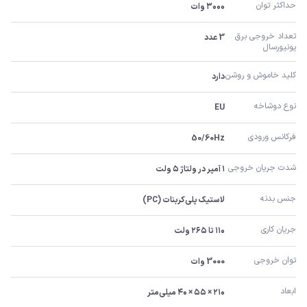
حداکثر توان
۳۰۰۰ وات
تعداد خروجی برق 
3 عدد
یونیورسال
کلید خاموش و روشن
دارد
نوع دوشاخه
EU
فرکانس ورودی
50/60Hz
شدت جریان خروجی
۱ آمپر در ولتاژ ۵ ولت
جنس بدنه
لاستیک پلی‌کربنات (PC)
جریان کاری
۱۱۰ تا ۲۶۵ ولت
توان خروجی
3000 وات
ابعاد
۲۱۰ × ۵۵ × ۴۰ میلی‌متر