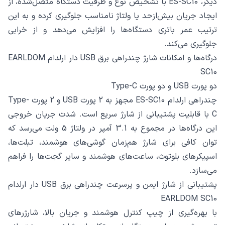
دیگر، ES-SC10 با تشخیص نوع و ظرفیت دستگاه متصل‌شده، از
ایجاد جریان بیش‌ازحد یا ولتاژ نامناسب جلوگیری کرده و به این
ترتیب عمر باتری دستگاه‌ها را افزایش می‌دهد و از خرابی
جلوگیری می‌کند.
درگاه‌ها و امکانات شارژ چندراهی برق USB دار ارلدام EARLDOM
SC10
دو پورت USB و دو پورت Type-C
چندراهی ارلدام ES-SC10 مجهز به 2 پورت USB و 2 پورت Type-
C با قابلیت پشتیبانی از شارژ سریع است. شدت جریان خروجی
این درگاه‌ها در مجموع به 3.1 آمپر در ولتاژ 5 ولت می‌رسد که
توان کافی برای شارژ هم‌زمان گوشی‌های هوشمند، تبلت‌ها،
اسپیکرهای بلوتوث، ساعت‌های هوشمند و سایر گجت‌ها را فراهم
می‌سازد.
پشتیبانی از شارژ ایمن و پرسرعت چندراهی برق USB دار ارلدام
EARLDOM SC10
با بهره‌گیری از چیپ کنترل هوشمند و جریان بالا، شارژرهای