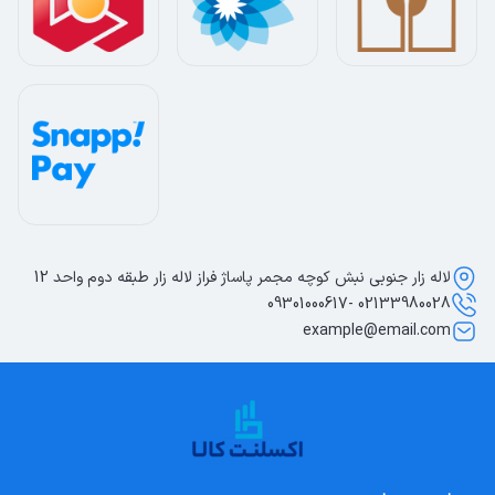
لاله زار جنوبی نبش کوچه مجمر پاساژ فراز لاله زار طبقه دوم واحد 12
02133980028 -09301000617
example@email.com