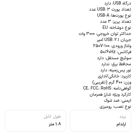
درگاه USB: دارد
تعداد پورت USB: 3 عدد
نوع پورت‌ها: USB-A
تعداد پریز: 3 عدد
نوع دوشاخه: EU
حداکثر توان خروجی: 3000 وات
جریان USB: 2.1 آمپر
ولتاژ ورودی: 100-250V
فرکانس: 50/60Hz
سوئیچ مستقل: دارد
محافظ برق: ندارد
نور پس‌زمینه: دارد
کاربرد: خانگی/اداری
وزن: 400 گرم (تقریبی)
گواهی‌نامه: CE، FCC، RoHS
کارکرد ویژه: شارژ همزمان
ایمنی: ضد شوک
نوع نصب: رومیزی
برند
طول کابل
ارلدام
1.8 متر