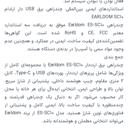
فعال بودن یا نبودن سیستم شد.
استانداردهای ایمنی بین‌المللی چندراهی برق USB دار ارلدام
EARLDOM SC10
چندراهی Earldom ES-SC10 موفق به دریافت سه استاندارد
معتبر CE، FCC و RoHS شده است. این گواهی‌ها
تضمین‌کننده‌ی کیفیت ساخت، ایمنی در عملکرد، و همچنین عدم
وجود مواد سمی یا آسیب‌زا در بدنه‌ی دستگاه هستند.
جمع‌ بندی
چندراهی برق ارت‌دار Earldom ES-SC10 با مجموعه‌ای کامل از
ویژگی‌ها شامل پریزهای ارت‌دار، پورت‌های USB و Type-C، کابل
2 متری مقاوم، چیپ هوشمند داخلی، پشتیبانی از شارژ سریع،
توان بالا و طراحی ایمن، انتخابی ایده‌آل برای هر خانه یا محل
کار محسوب می‌شود. اگر به دنبال یک چندراهی قدرتمند و
چندمنظوره با کیفیت ساخت بالا، ایمنی کامل و پشتیبانی از
فناوری‌های نوین شارژ هستید، مدل ES-SC10 از برند Earldom
می‌تواند انتخابی مطمئن و هوشمندانه باشد.