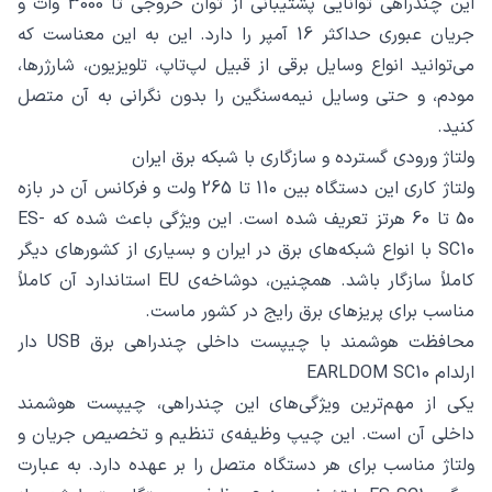
این چندراهی توانایی پشتیبانی از توان خروجی تا 3000 وات و
جریان عبوری حداکثر 16 آمپر را دارد. این به این معناست که
می‌توانید انواع وسایل برقی از قبیل لپ‌تاپ، تلویزیون، شارژرها،
مودم، و حتی وسایل نیمه‌سنگین را بدون نگرانی به آن متصل
کنید.
ولتاژ ورودی گسترده و سازگاری با شبکه برق ایران
ولتاژ کاری این دستگاه بین 110 تا 265 ولت و فرکانس آن در بازه
50 تا 60 هرتز تعریف شده است. این ویژگی باعث شده که ES-
SC10 با انواع شبکه‌های برق در ایران و بسیاری از کشورهای دیگر
کاملاً سازگار باشد. همچنین، دوشاخه‌ی EU استاندارد آن کاملاً
مناسب برای پریزهای برق رایج در کشور ماست.
محافظت هوشمند با چیپست داخلی چندراهی برق USB دار
ارلدام EARLDOM SC10
یکی از مهم‌ترین ویژگی‌های این چندراهی، چیپست هوشمند
داخلی آن است. این چیپ وظیفه‌ی تنظیم و تخصیص جریان و
ولتاژ مناسب برای هر دستگاه متصل را بر عهده دارد. به عبارت