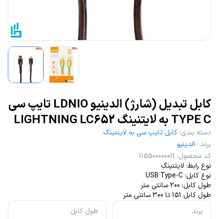
کابل تبدیل (شارژ) الدینیو LDNIO تایپ سی
TYPE C به لایتنینگ LIGHTNING LC652
دسته بندی
:
کابل تایپ سی به لایتنینگ
برند
:
الدینیو
کد محصول
:
115500000011
نوع رابط: لایتنینگ
نوع کابل: USB Type-C
طول کابل: 200 سانتی متر
طول کابل 151 تا 300 سانتی متر
برند
طول کابل