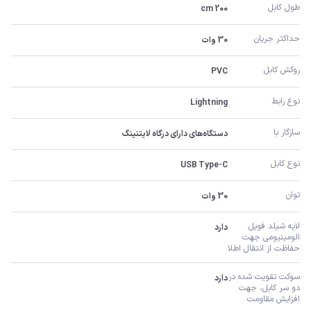
طول کابل
200 cm
حداکثر جریان
30 وات
روکش کابل
PVC
نوع رابط
Lightning
سازگار با
دستگاه‌های دارای درگاه لایتنینگ
نوع کابل
USB Type-C
توان
30 وات
لایه شیلد فویل 
دارد
الومینیومی جهت 
حفاظت از انتقال اطلا
سوکت تقویت شده در 
دارد
دو سر کابل، جهت 
افزایش مقاومت