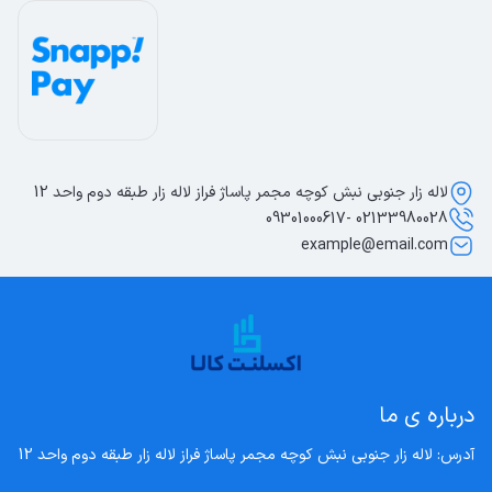
لاله زار جنوبی نبش کوچه مجمر پاساژ فراز لاله زار طبقه دوم واحد 12
02133980028 -09301000617
example@email.com
درباره ی ما
آدرس: لاله زار جنوبی نبش کوچه مجمر پاساژ فراز لاله زار طبقه دوم واحد 12