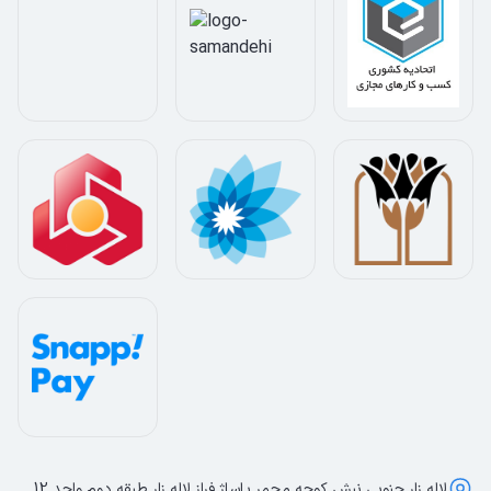
لاله زار جنوبی نبش کوچه مجمر پاساژ فراز لاله زار طبقه دوم واحد 12