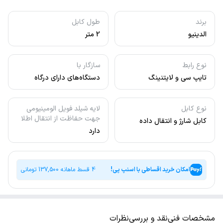
برند
طول کابل
الدینیو
2 متر
نوع رابط
سازگار با
تایپ سی و لایتنینگ
دستگاه‌های دارای درگاه
لایتنینگ
نوع کابل
لایه شیلد فویل الومینیومی
جهت حفاظت از انتقال اطلا
کابل شارژ و انتقال داده
دارد
امکان خرید اقساطی با اسنپ پی!
4 قسط ماهانه
137,500
تومانی
مشخصات فنی
نقد و بررسی
نظرات