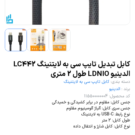
کابل تبدیل تایپ سی به لایتنینگ LC442
الدینیو LDNIO طول 2 متری
دسته بندی
:
کابل تایپ سی به لایتنینگ
برند
:
الدینیو
کد محصول
:
115500000004
جنس کابل: مقاوم در برابر کشیدگی و خمیدگی
جنس سری کابل: آلیاژ آلومینیوم مقاوم
نوع رابط: USB-C به لایتنینگ
طول کابل: 2 متر
نوع کابل: کابل شارژ و انتقال داده