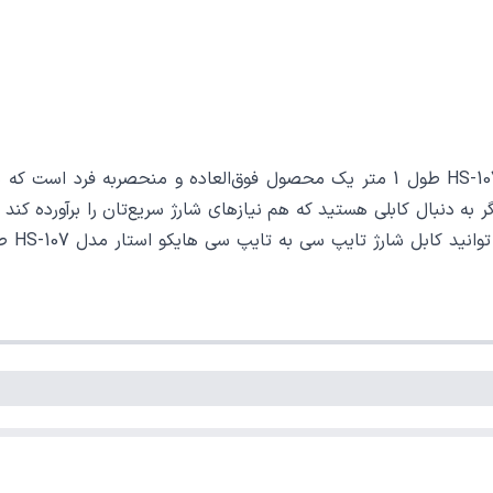
کابل شارژ تایپ سی به تایپ سی هایکو استار HS-107 HICOSTAR طول 1 متر یک محصول فو
 اگر به دنبال کابلی هستید که هم نیازهای شارژ سریع‌تان را برآورده ک