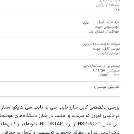
تنیدگی بدلیل 
استفاده از روکش 
TPE
لایه شیلد فویل 
دارد
الومینیومی جهت 
حفاظت از انتقال اطلا
سوکت تقویت شده در 
دارد
دو سر کابل، جهت 
افزایش مقاومت
پشتیبانی از استاندارد 
دارد
های شارژ Charge 
Fast و Charg
نمایش بیشتر
بررسی تخصصی کابل شارژ تایپ سی به تایپ سی هایکو استار HS-107 HICOSTAR طول 1 متر | ترکیب قدرت، ایمنی و دوام
در دنیای امروز که سرعت و امنیت در شارژ دستگاه‌های هوشمند
سی مدل HS-107C-C از برند
داده است. در این مقاله، به‌صورت تخصصی و کامل به معرفی، ت