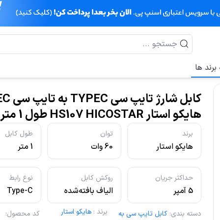
برند ها
کابل شارژ ت
هایکو استار HS107 HICOSTAR طول 1 متر
برند
توان
طول کابل
هایکو استار
60 وات
1 متر
حداکثر جریان
روکش کابل
نوع رابط
5 آمپر
الیاف بافته‌شده
Type-C
برند
:
هایکو استار
دسته بندی
:
کابل تایپ سی به
کد محصول
: