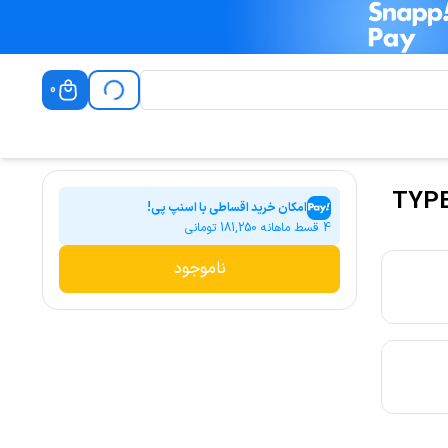
0
ایپ سی TYPEC به تایپ سی TYPEC
امکان خرید اقساطی با اسنپ پی!
4 قسط ماهانه
181,250
تومانی
ناموجود