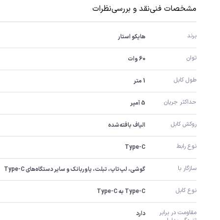
مشخصات فنی
نقد و بررسی
نظرات
برند
هایکو استار
توان
60 وات
طول کابل
1 متر
حداکثر جریان
5 آمپر
روکش کابل
الیاف بافته‌شده
نوع رابط
Type-C
سازگار با
گوشی، لپ‌تاپ، تبلت، پاوربانک و سایر دستگاه‌های Type-C
نوع کابل
Type-C به Type-C
مقاومت در برابر 
دارد