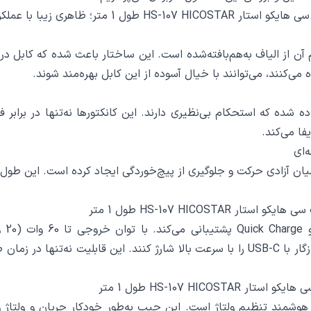
با با عملکردی فراتر از انتظار
ن ویژگی‌های کابل HS-107C-C، روکش مقاوم آن از الیاف به‌هم‌بافته‌شده است. این ساختار ب
 می‌کنند، می‌توانند با خیال آسوده از این کابل بهره‌مند شوند.
 شده که استحکام بی‌نظیری دارند. این کانکتورها نه‌تنها در برابر فش
فا می‌کند.
 سانتی‌متر (1 متر)، تعادلی عالی میان آزادی حرکت و جلوگیری از پیچ‌خوردگی ایجاد کرده 
گوشی‌های هوشمند، تبلت‌ها، پاوربانک‌ها و حتی لپ‌تاپ‌های سازگار با USB-C را با سرعت بالا
HS-107 H طول 1 متر
HS-107C-، مجهز بودن به چیپ هوشمند تنظیم ولتاژ است. این چیپ به‌طور خودکار جر