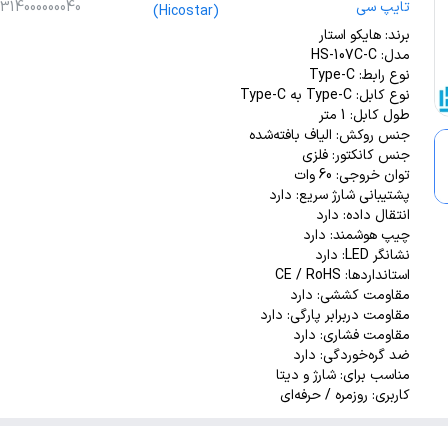
تایپ سی
1314000000040
(Hicostar)
برند: هایکو استار
مدل: HS-107C-C
نوع رابط: Type-C
نوع کابل: Type-C به Type-C
طول کابل: 1 متر
جنس روکش: الیاف بافته‌شده
جنس کانکتور: فلزی
توان خروجی: 60 وات
پشتیبانی شارژ سریع: دارد
انتقال داده: دارد
چیپ هوشمند: دارد
نشانگر LED: دارد
استانداردها: CE / RoHS
مقاومت کششی: دارد
مقاومت دربرابر پارگی: دارد
مقاومت فشاری: دارد
ضد گره‌خوردگی: دارد
مناسب برای: شارژ و دیتا
کاربری: روزمره / حرفه‌ای