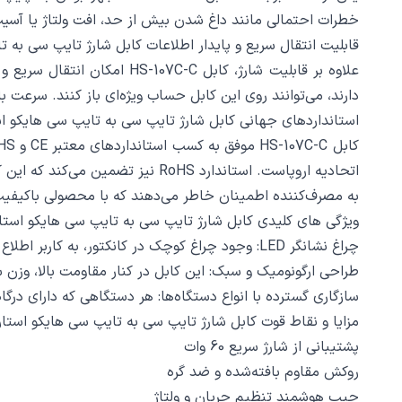
خطرات احتمالی مانند داغ شدن بیش از حد، افت ولتاژ یا آسیب ب
قابلیت انتقال سریع و پایدار اطلاعات کابل شارژ تایپ سی به تایپ سی هایکو استار
علاوه بر قابلیت شارژ، کابل 
دارند، می‌توانند روی این کابل حساب ویژه‌ای باز کنند. سرعت ب
استانداردهای جهانی کابل شارژ تایپ سی به تایپ سی هایکو استار HS-107 HICOSTAR طول
اتحادیه اروپاست. استاندارد RoHS
به مصرف‌کننده اطمینان خاطر می‌دهند که با محصولی باکیفیت، ا
ویژگی‌ های کلیدی کابل شارژ تایپ سی به تایپ سی هایکو استار HS-107 HICOSTAR طول 1 م
چراغ نشانگر LED: وجود چراغ کوچک در کانکتور، به کاربر اطلاع می‌دهد که کابل به‌درستی به منبع متصل شده و وضعیت شارژ در جریان است.
طراحی ارگونومیک و سبک: این کابل در کنار مقاومت بالا، وزن
سازگاری گسترده با انواع دستگاه‌ها: هر دستگاهی که دارای درگاه تایپ C باشد، از گوشی‌های اندرویدی تا مک‌بوک، آیپد، لپ‌تاپ‌های ویندوزی و شارژرهای PD با این کابل ب
مزایا و نقاط قوت کابل شارژ تایپ سی به تایپ سی هایکو استار HS-107 HICOSTAR طول 1 مت
پشتیبانی از شارژ سریع 60 وات
روکش مقاوم بافته‌شده و ضد گره
چیپ هوشمند تنظیم جریان و ولتاژ