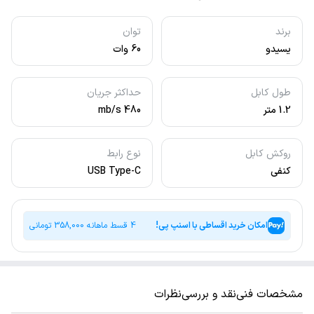
برند
توان
یسیدو
60 وات
طول کابل
حداکثر جریان
1.2 متر
480 mb/s
روکش کابل
نوع رابط
کنفی
USB Type-C
امکان خرید اقساطی با اسنپ پی!
4 قسط ماهانه
358,000
تومانی
مشخصات فنی
نقد و بررسی
نظرات