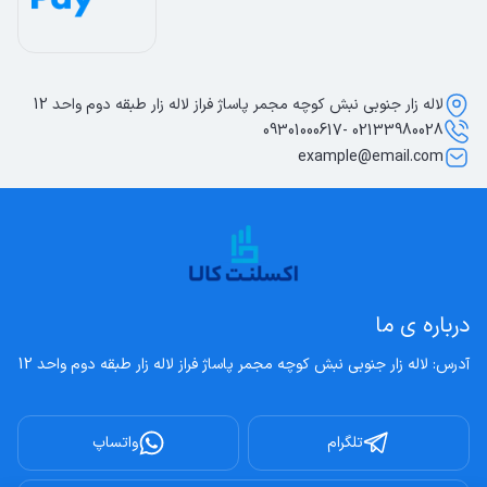
لاله زار جنوبی نبش کوچه مجمر پاساژ فراز لاله زار طبقه دوم واحد 12
02133980028 -09301000617
example@email.com
درباره ی ما
آدرس: لاله زار جنوبی نبش کوچه مجمر پاساژ فراز لاله زار طبقه دوم واحد 12
تلگرام
واتساپ