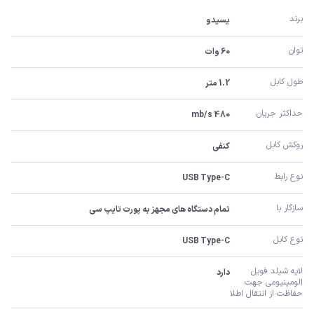
برند
یسیدو
توان
60 وات
طول کابل
1.2 متر
حداکثر جریان
480 mb/s
روکش کابل
کنفی
نوع رابط
USB Type-C
سازگار با
تمام دستگاه های مجهز به پورت تایپ سی
نوع کابل
USB Type-C
لایه شیلد فویل 
دارد
الومینیومی جهت 
حفاظت از انتقال اطلا