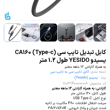
کابل تبدیل تایپ سی (Type-c) CA160
یسیدو YESIDO طول 1.2 متر
به همراه گارانتی 12 ماهه معتبر
دسته بندی
:
کابل تایپ سی به تایپ سی
برند
:
یسیدو (Yesido)
کد محصول
:
1101314000000008
گارانتی: به همراه گارانتی 12 ماهه معتبر
طول کابل: 120 سانتی متر
نوع کابل: USB Type-C
سرعت انتقال اطلاعات: 480 مگابیت بر ثانیه
شدت جریان و ولتاژ خروجی : 3A/20V,60W