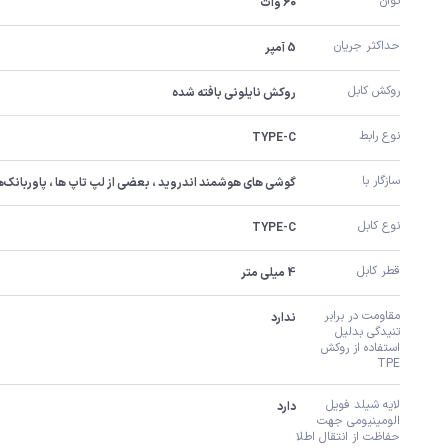
توان
60 وات
حداکثر جریان
5 آمپر
روکش کابل
روکش نایلونی بافته شده
نوع رابط
TYPE-C
سازگار با
گوشی های هوشمند اندروید ، بعضی از لپ تاپ ها ، پاوربانک‌ها و هدفون‌های بی‌سیم
نوع کابل
TYPE-C
قطر کابل
4 میلی متر
مقاومت در برابر 
ندارد
تنیدگی بدلیل 
استفاده از روکش 
TPE
لایه شیلد فویل 
دارد
الومینیومی جهت 
حفاظت از انتقال اطلا