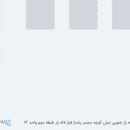
ه زار جنوبی نبش کوچه مجمر پاساژ فراز لاله زار طبقه دوم واحد 12
0617