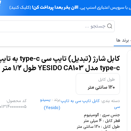
برند ها
کابل شارژ (تبدیل) تایپ سی
type-c مدل YESIDO CA103 طول 1/2 متر
طول کابل
120 سانتی متر
برند
:
یسیدو
دسته بندی
:
کابل تایپ سی به تایپ
کد محصول
:
سی
101314000000005
(Yesido)
جنس سری : آلومینیوم
قطر کابل : 4 میلی متر
طول کابل : 120 سانتی متر