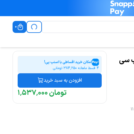
0
 type-c به تایپ سی
امکان خرید اقساطی با اسنپ پی!
4 قسط ماهانه
384,250
تومانی
افزودن به سبد خرید
تومان
۰۰۰
٬
۵۳۷
٬
۱
1