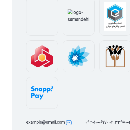
example@email.com
02133980028 -0930100