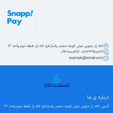
لاله زار جنوبی نبش کوچه مجمر پاساژ فراز لاله زار طبقه دوم واحد 12
02133980028 -09301000617
example@email.com
درباره ی ما
آدرس: لاله زار جنوبی نبش کوچه مجمر پاساژ فراز لاله زار طبقه دوم واحد 12