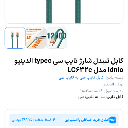
کابل تبیدل شارژ تایپ سی typec الدینیو
ldnio مدل LC632c
دسته بندی
:
کابل تایپ سی به تایپ سی
برند
:
الدینیو
کد محصول
:
115400000009
کابل تایپ سی به تایپ سی
امکان خرید اقساطی با اسنپ پی!
4 قسط ماهانه
148,750
تومانی