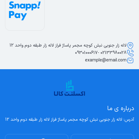
لاله زار جنوبی نبش کوچه مجمر پاساژ فراز لاله زار طبقه دوم واحد 12
02133980028 -09301000617
example@email.com
درباره ی ما
آدرس: لاله زار جنوبی نبش کوچه مجمر پاساژ فراز لاله زار طبقه دوم واحد 12