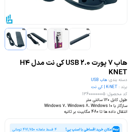
هاب 7 پورت USB 2.0 کی نت مدل H4
KNET
دسته بندی
:
هاب USB
برند
:
K-NET | کی نت
کد محصول
:
136000000005
طول کابل 120 سانتی متر
سازگار با Windows 7، Windows 8، Windows 10
انتقال داده ها تا 480 مگابیت بر ثانیه
امکان خرید اقساطی با اسنپ پی!
4 قسط ماهانه
471,750
تومانی