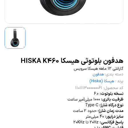
هدفون بلوتوثی هیسکا HISKA K460
گارانتی 12 ماهه هیسکا سرویس
دسته بندی
:
هدفون
برند
:
هیسکا (Hiska)
کد محصول
:
1101113000000061
نسخه بلوتوث:
6.0
ظرفیت باتری:
1000 میلی‌آمپر ساعت
نوع درگاه شارژ:
Type-C
مدت زمان شارژ:
حدود 2 ساعت
سایز درایور:
40 میلی‌متر
پاسخ فرکانسی:
20Hz تا 20KHz