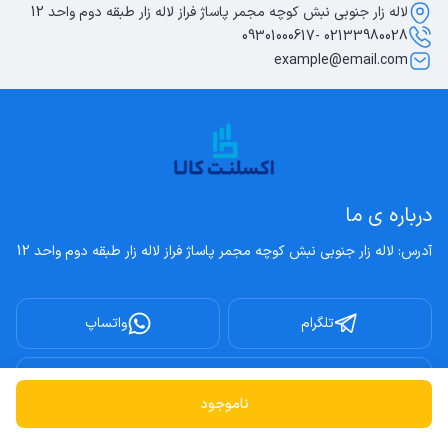
لاله زار جنوبی نبش کوچه مجمر پاساژ فراز لاله زار طبقه دوم واحد 12
02133980028 -09301000617
example@email.com
درباره ی ما
آدرس: لاله زار جنوبی نبش کوچه مجمر پاساژ فراز لاله زار طبقه دوم واحد 12
تلگرام
واتساپ
اینستاگرام
ناموجود