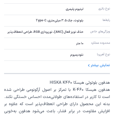
نوع باتری
لیتیوم پلیمری
رابط‌ها
بلوتوث، جک ۳.۵ میلی‌متری، Type-C
ویژگی‌های خاص
حذف نویز فعال (ANC)، نورپردازی RGB، طراحی انعطاف‌پذیر
محدوده عملکرد
۱۰ متر
نوع آهن‌ربا
نئودیمیوم
نمایش بیشتر
هدفون بلوتوثی هیسکا HISKA K460
هدفون هیسکا K-460 با تمرکز بر اصول آرگونومی طراحی شده
است تا کاربر در استفاده‌های طولانی‌مدت احساس خستگی نکند.
بدنه این محصول دارای طراحی انعطاف‌پذیر است که علاوه بر
افزایش مقاومت در برابر فشار، باعث می‌شود هدفون به‌خوبی