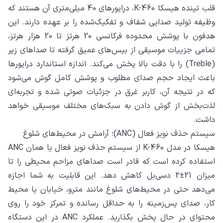
قلب تپنده هیسکا K-460، درایورهای 40 میلی‌متری آن هستند که
وظیفه تولید صدایی شفاف و تفکیک‌شده را بر عهده دارند. این
هدفون با پوشش محدوده فرکانسی 20 هرتز تا 20 هزار هرتز،
تمامی جزییات موسیقی از بیس‌های عمیق گرفته تا صداهای زیر
(Treble) را با دقت بالا پخش می‌کند. اندازه استاندارد درایورها
باعث ایجاد حجم صدای مطلوب و پوشش کامل گوش می‌شود
که در نتیجه آن، کاربر غرق در جزئیات صوتی شده و تجربه‌ای
لذت‌بخش از گوش دادن به سبک‌های مختلف موسیقی خواهد
داشت.
سیستم حذف نویز فعال (ANC)؛ آرامش در محیط‌های شلوغ
هیسکا در مدل K-460 از سیستم حذف نویز فعال یا همان ANC
استفاده کرده است که قادر است صداهای مزاحم محیطی را تا
میزان 21±2 دسی‌بل کاهش دهد. این قابلیت به شما اجازه
می‌دهد حتی در محیط‌های شلوغ مانند مترو، خیابان یا محیط
کار، صدای پس‌زمینه را به حداقل رسانده و تمرکز خود را روی
محتوای در حال پخش بگذارید. عملکرد ANC در این دستگاه