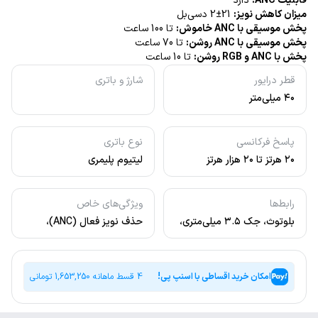
قابلیت ANC:
دارد
میزان کاهش نویز:
21±2 دسی‌بل
پخش موسیقی با ANC خاموش:
تا 100 ساعت
پخش موسیقی با ANC روشن:
تا 70 ساعت
پخش با ANC و RGB روشن:
تا 10 ساعت
قطر درایور
شارژ و باتری
۴۰ میلی‌متر
پاسخ فرکانسی
نوع باتری
۲۰ هرتز تا ۲۰ هزار هرتز
لیتیوم پلیمری
رابط‌ها
ویژگی‌های خاص
بلوتوث، جک ۳.۵ میلی‌متری،
حذف نویز فعال (ANC)،
Type-C
نورپردازی RGB، طراحی
انعطاف‌پذیر
امکان خرید اقساطی با اسنپ پی!
4 قسط ماهانه
1,653,250
تومانی