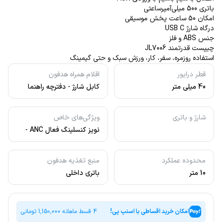
باتری 500 میلی‌آمپرساعتی
امکان 50 ساعت پخش موسیقی
درگاه شارژ USB C
جنس ABS و فلز
چیپست قدرتمند JL7006
استفاده روزمره، سفر، کار، ورزش سبک و حتی گیمینگ
قطر درایور
اقلام همراه هدفون
40 میلی متر
کابل شارژ - دفترچه راهنما
شارژ و باتری
ویژگی‌های خاص
نویز کنسلینگ فعال ANC -
چیپست JL۷۰۰۶
محدوده عملکرد
منبع تغذیه هدفون
10 متر
باتری داخلی
امکان خرید اقساطی با اسنپ پی!
4 قسط ماهانه
1,150,000
تومانی