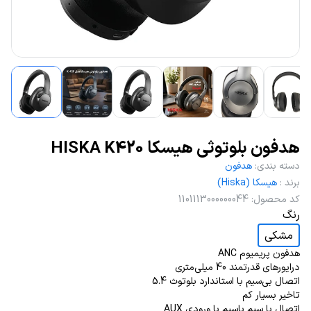
هدفون بلوتوثی هیسکا HISKA K420
دسته بندی
:
هدفون
برند
:
هیسکا (Hiska)
کد محصول
:
1101113000000044
رنگ
مشکی
هدفون پریمیوم ANC
درایورهای قدرتمند 40 میلی‌متری
اتصال بی‌سیم با استاندارد بلوتوث 5.4
تاخیر بسیار کم
اتصال با سیم باسیم با ورودی AUX