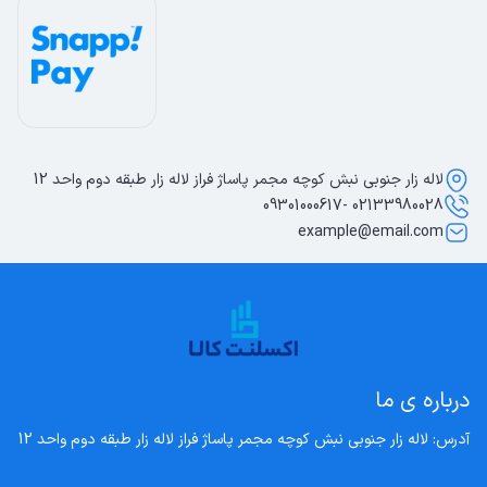
لاله زار جنوبی نبش کوچه مجمر پاساژ فراز لاله زار طبقه دوم واحد 12
02133980028 -09301000617
example@email.com
درباره ی ما
آدرس: لاله زار جنوبی نبش کوچه مجمر پاساژ فراز لاله زار طبقه دوم واحد 12