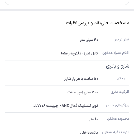
مشخصات فنی
نقد و بررسی
نظرات
قطر درایور
40 میلی متر
اقلام همراه هدفون
کابل شارژ - دفترچه راهنما
شارژ و باتری
عمر باتری
50 ساعت با هر بار شارژ
ظرفیت باتری
500 میلی آمپر ساعت
ویژگی‌های خاص
نویز کنسلینگ فعال ANC -  چیپست JL۷۰۰۶
محدوده عملکرد
10 متر
منبع تغذیه هدفون
باتری داخلی