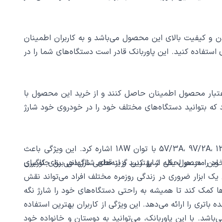
ت. این گواهی نشان دهنده مطمئن بودن و کیفیت بالای این محصول می‌باشد و به کاربران اطمینان
در محیط‌های کاری استفاده کنید. این پاوربانک قادر است دستگاه‌های شما را در
صالت و اعتبار محصول اطمینان حاصل کنند و از خرید این محصول با
 این ویژگی باعث می‌شود که بتوانید دستگاه‌های مختلف خود را در خودروی خود شارژ
پاوربانک LDNIO PQ50 دارای ولتاژ ورودی پورت لایتنینگ و تایپ C با مقادیر متنوعی است که از جمله آن‌ها می‌توان به 5V/3A، 9V/2A، 12V/1.5A با توان 18W اشاره کرد. این ویژگی باعث
 مختلف خود را در هر لحظه شارژ کنید و از قطعی ناگهانی برق جلوگیری
اوربانک 50000 میلی آمپر الدینیو مدل Ldnio PQ50، می‌توان نتیجه گرفت که این محصول یکی از بهترین گزینه‌های شارژ دهی برای کاربران
ی‌های منحصر به فرد، قابلیت استفاده در شرایط مختلف و طراحی زیبا، پاوربانک LDNIO PQ50 به عنوان یک ابزار ضروری در زندگی روزمره مختلف افراد می‌تواند نقش
ن‌ها کمک کند تا همیشه به راحتی دستگاه‌های خود را شارژ نگه
د وضعیت شارژ و باقی‌مانده باتری را ارائه می‌دهد. این ویژگی از کاربران بهترین استفاده
اده می‌باشد. با این پاوربانک، می‌توانید به دوستان و خانواده خود