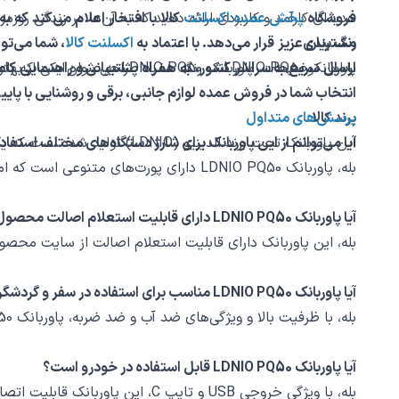
فروشگاه
پخش عمده اکسلنت
کالا با افتخار اعلام می‌کند که ب
هدیه‌ای کارآمد و کاربردی ارائه دهید که به آن‌ها در زندگی روزم
رنگ بندی
مشتریان عزیز قرار می‌دهد. با اعتماد به
اکسلنت کالا
، شما می‌تو
پاوربانک LDNIO PQ50 در رنگ سفید طراحی شده است که باعث می‌شود ظاهر زیبا و شیکی داشته باشد و با هر نوع سلیقه‌ای هماهنگ باشد.
با این توضیحات، پاوربانک LDNIO PQ50 به عنوان یکی از بهترین گزینه‌های شارژ دهی برای مختلف نیازهای شارژ دهی، مورد توجه کاربران و علاقه‌مندان قرار می‌گیرد.
ارسال سریع به سراسر کشور، به همراه پشتیبانی و راهنمایی کا
انتخاب شما در فروش عمده لوازم جانبی، برقی و روشنایی با پا
برند کالا
پرسش‌های متداول
این پاوربانک تحت برند الدینیو (LDNIO) تولید شده است که یکی از برندهای معتبر و قابل اعتماد در زمینه تولید لوازم جانبی موبایل می‌باشد.
آیا می‌توانم از این پاوربانک برای شارژ دستگاه‌های مختلف استفاد
بله، پاوربانک LDNIO PQ50 دارای پورت‌های متنوعی است که امکان شارژ دستگاه‌های مختلف با رابط‌های USB، تایپ C و لایتنینگ را فراهم می‌کند.
آیا پاوربانک LDNIO PQ50 دارای قابلیت استعلام اصالت محصول است؟
بله، این پاوربانک دارای قابلیت استعلام اصالت از سایت محصو
آیا پاوربانک LDNIO PQ50 مناسب برای استفاده در سفر و گردشگری است؟
بله، با ظرفیت بالا و ویژگی‌های ضد آب و ضد ضربه، پاوربانک LDNIO PQ50 به عنوان یکی از بهترین گزینه‌های شارژ دهی برای استفاده در سفر و گردشگری محسوب می‌شود.
آیا پاوربانک LDNIO PQ50 قابل استفاده در خودرو است؟
بله، با ویژگی خروجی USB و تایپ C، این پاوربانک قابلیت اتصال به سیستم خودرو را فراهم می‌کند و از شارژرهای اضافی جلوگیری می‌کند.