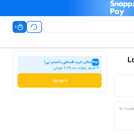
0
ینیو مدل Ldnio
امکان خرید اقساطی با اسنپ پی!
4 قسط ماهانه
2,119,000
تومانی
ناموجود
قاومت به