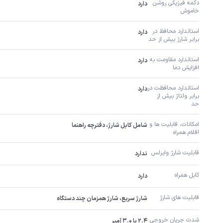
دکمه فیزیکی روشن 
دارد
خاموش
استاندارد محافظ در 
دارد
برابر شارژ بیش از حد
استاندارد مقاومت به 
دارد
افزایش دما
استاندارد محافظت در 
دارد
برابر ولتاژ بیش از 
حد
امکانات، قابلیت ها و 
شامل کابل شارژ، دفترچه راهنما
اقلام همراه
قابلیت شارژ وایرلس
ندارد
کابل همراه
دارد
قابلیت های شارژ
شارژ سریع، شارژ همزمان چند دستگاه
شدت جریان خروجی
۲.۴ یا ۳.۰ آمپر