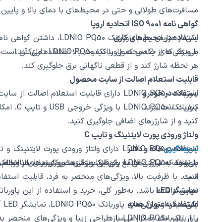
مسافرت‌های طولانی و حتی در محیط‌های با دمای بالا و پایین 
گواهی نامه ISO 9001 اتحادیه اروپا
استفاده در محیط‌های کاری
می‌دهد که از یک محصول با کیفیت بالا استفاده می‌کنند.
با ویژگی‌های خاصی ک
هر لحظه شارژ کند و از قطعی ناگهانی برق جلوگیری کند.
قابلیت استعلام اصالت از سایت محصول
استفاده در خودرو
پاوربانک LDNIO PQ50 دارای قابلیت استعل
کیفیت لذت ببرند.
پاوربان
کنید و از شارژرهای اضافی جلوگیری کنید.
ولتاژ ورودی پورت لایتنینگ و تایپ C
نتیجه‌گیری
استفاده در خانه و دفتر
می‌شود که شارژ دهی به پاوربانک با سرعت و کیفیت بالا انجام 
پاوربانک LDNIO PQ50 یکی از ابزارهای ضروری
کنید.
نمایشگر LED
مهمی داشته باشد. به‌طور کلی، خرید و استفاده از این پاوربان
دارند.
استفاده به‌عنوان هدیه
یک
را از پاوربانک ممکن می‌سازد.
پاوربانک LDNIO PQ50 با طراحی زیبا و ویژگ