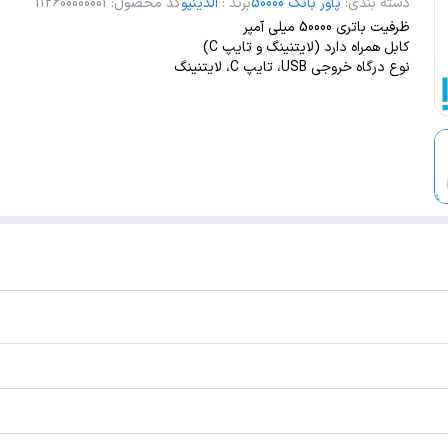
دسته بندی
:
پاور بانک 50000
برند
:
الدینیو
کد محصول
:
112600000001
ظرفیت باتری 50000 میلی آمپر
کابل همراه دارد (لایتنینگ و تایپ C)
نوع درگاه خروجی USB، تایپ C، لایتنینگ