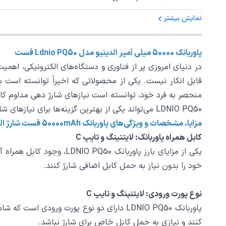
نمایش بیشتر
پاوربانک 50000 میلی آمپر الدینیو مدل Ldnio PQ50 فست
در دنیای امروزی پر از فناوری و دستگاه‌های الکترونیکی، اهم
منحصر به فرد خود، توانسته است نیازهای شارژ دهی مداوم کاربر
LDNIO PQ50 می‌تواند یکی از بهترین گزینه‌ها برای نیازهای شارژ دهی شما باشد. با ما همراه باشید تا در این سفر به دنیای فناوری، نقش این پاوربانک را به خوبی بررسی کنیم.
مزایا، مشخصات و ویژگی‌های پاوربانک 50000mAh فست شارژ الدینیو مدل PQ50
کابل همراه پاوربانک: لایتنینگ و تایپ C
خود را بدون نیاز به حمل کابل اضافی شارژ کنند.
نوع پورت ورودی: لایتنینگ و تایپ C
کنند و نیازی به حمل کابل خاص برای شارژ نباشد.