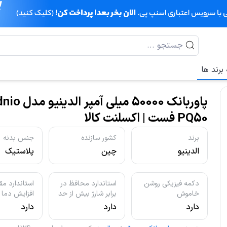
برند ها
پاوربانک 50000 میلی آمپر الد
PQ50 فست | اکسلنت کالا
برند
کشور سازنده
جنس بدنه
الدینیو
چین
پلاستیک
دکمه فیزیکی روشن
استاندارد محافظ در
استاندارد م
خاموش
برابر شارژ بیش از حد
افزایش دما
دارد
دارد
دارد