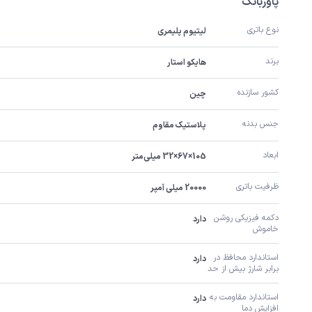
پاوربانک
نوع باتری
لیتیوم پلیمری
برند
هایکو استار
کشور سازنده
چین
جنس بدنه
پلاستیک مقاوم
ابعاد
105×67×32 میلی‌متر
ظرفیت باتری
20000 میلی آمپر
دکمه فیزیکی روشن 
دارد
خاموش
استاندارد محافظ در 
دارد
برابر شارژ بیش از حد
استاندارد مقاومت به 
دارد
افزایش دما