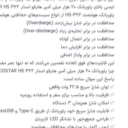
ایمنی بالای پاوربانک 20 هزار میلی آمپر هایکو استار HICOSTAR HS P22 مشکی؛ حفاظت هوشمند از دستگاه‌ های شما
پاوربانک هوشمند HS-P22 از انواع سیستم‌های حفاظتی هوشمند بهره می‌برد، از جمله:
محافظت در برابر شارژ بیش‌ازحد (Overcharge)
محافظت در برابر تخلیه‌ی زیاد (Over-discharge)
محافظت در برابر اتصال کوتاه
محافظت در برابر افزایش دما
محافظت در برابر ولتاژ اضافی
این قابلیت‌های فوق العاده تضمین می‌کنند که نه تنها عمر مفی
چرا پاوربانک 20 هزار میلی آمپر هایکو استار HICOSTAR HS P22 مشکی یک انتخاب عالی و هوشمندانه است؟
پاسخ این سوال ساده است:
✅ توان شارژ سریع 22.5 وات واقعی
✅ ظرفیت بالا و مناسب برای سفر و استفاده روزمره
✅ امکان شارژ هم‌زمان 3 دستگاه
✅ قابلیت شارژ سریع خود پاوربانک از طریق Type-C و MicroUSB
✅ طراحی جمع‌وجور با نشانگر LED کاربردی
✅ ایمنی کامل با مدارهای محافظتی هوشمند