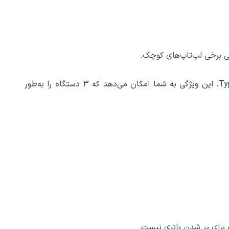
تی برخی لپ‌تاپ‌های کوچک.
پاوربانک 20 هزار میلی آمپر هایکو استار HICOSTAR HS P22 مشکی دارای 3 درگاه خروجی است: دو عدد USB و یک عدد Type-C. این ویژگی به شما امکان می‌دهد که 3 دستگاه را به‌طور
ه برای پر شدن باتری نیست.