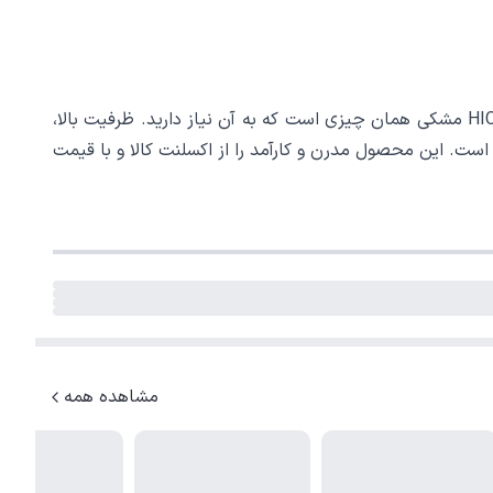
چه دانشجو باشید، چه کارمند پرمشغله، یا حتی اهل سفر و طبیعت‌گردی،پاوربانک 20 هزار میلی آمپر هایکو استار HICOSTAR HS P22 مشکی همان چیزی است که به آن نیاز دارید. ظرفیت بالا،
است. این محصول مدرن و کارآمد را از اکسلنت کالا و با قیمت
مشاهده همه