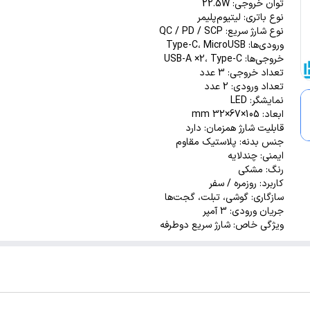
توان خروجی: 22.5W
نوع باتری: لیتیوم‌پلیمر
نوع شارژ سریع: QC / PD / SCP
ورودی‌ها: Type-C، MicroUSB
خروجی‌ها: USB-A ×2، Type-C
تعداد خروجی: 3 عدد
تعداد ورودی: 2 عدد
نمایشگر: LED
ابعاد: 105×67×32 mm
قابلیت شارژ همزمان: دارد
جنس بدنه: پلاستیک مقاوم
ایمنی: چندلایه
رنگ: مشکی
کاربرد: روزمره / سفر
سازگاری: گوشی، تبلت، گجت‌ها
جریان ورودی: 3 آمپر
ویژگی خاص: شارژ سریع دوطرفه