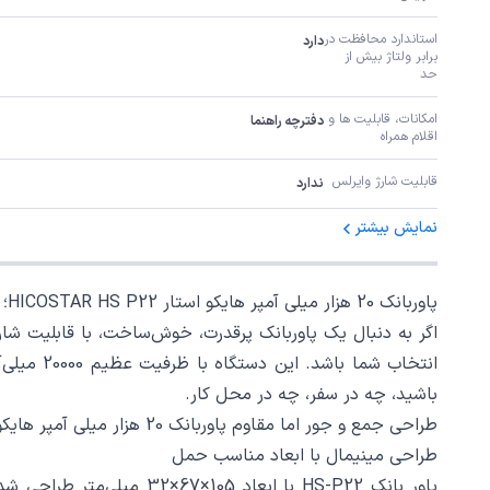
استاندارد محافظت در 
دارد
برابر ولتاژ بیش از 
حد
امکانات، قابلیت ها و 
دفترچه راهنما
اقلام همراه
قابلیت شارژ وایرلس
ندارد
نمایش بیشتر
پاوربانک 20 هزار میلی آمپر هایکو استار HICOSTAR HS P22؛ قدرتی قابل‌اتکا برای تمام روز
باشید، چه در سفر، چه در محل کار.
طراحی جمع‌ و جور اما مقاوم پاوربانک 20 هزار میلی آمپر هایکو استار HICOSTAR HS P22 مشکی
طراحی مینیمال با ابعاد مناسب حمل
پاور بانک HS-P22 با ابعا