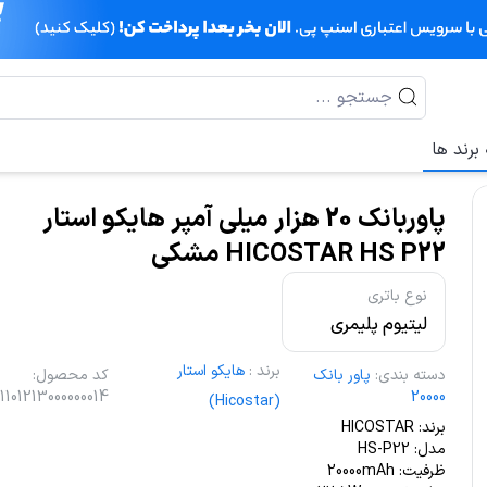
برند ها
پاوربانک 20 هزار میلی آمپر هایکو استار
HICOSTAR HS P22 مشکی
نوع باتری
لیتیوم پلیمری
برند
:
هایکو استار
دسته بندی
:
پاور بانک
کد محصول
:
1101213000000014
20000
(Hicostar)
برند: HICOSTAR
مدل: HS-P22
ظرفیت: 20000mAh