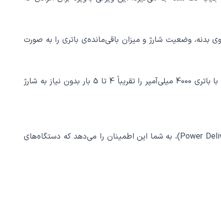
نه از متریال مقاوم و باکیفیت ساخته شده که در برابر ضربه‌های روزمره، خط و خش و سایش مقاوم است. نشانگر LED روی بدنه، وضعیت شارژ و میزان باقی‌مانده‌ی باتری را به صورت
این ظرفیت بالا به شما این امکان را می‌دهد که گوشی هوشمند خود را چندین بار شارژ کامل کنید. برای مثال، می‌توانید یک گوشی با باتری 4000 میلی‌آمپر را تقریباً 4 تا 5 بار بدون نیاز به شارژ
این پاوربانک با توان خروجی 22.5 وات و پشتیبانی از پروتکل‌های شارژ سریع مانند Huawei SCP، Qualcomm QC 3.0 و Power Delivery (PD)، به شما این اطمینان را می‌دهد که دستگاه‌های