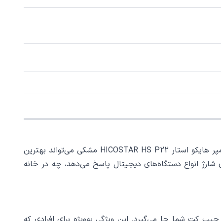
اگر به دنبال یک پاوربانک پرقدرت، خوش‌ساخت، با قابلیت شارژ سریع و طراحی فشرده هستید، بدون شک پاوربانک 20 هزار میلی آمپر هایکو استار HICOSTAR HS P22 مشکی می‌تواند بهترین
وان خروجی 22.5 وات، تمام نیازهای روزانه شما را برای شارژ انواع دستگاه‌های دیجیتال پاسخ می‌دهد، چه در خانه
، کوله یا حتی جیب کت شما جا می‌گیرد. این ویژگی به‌ویژه برای افرادی که