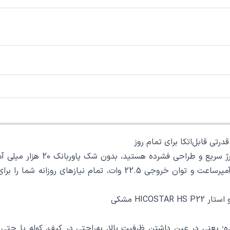
انتخاب شما باشد. این دستگاه با ظرفیت عظیم 20000 میلی‌آمپرساعت و ت
د 105×67×32 میلی‌متر طراحی شده؛ یعنی در عین داشتن ظرفیت بالا، به‌راحتی در کیف