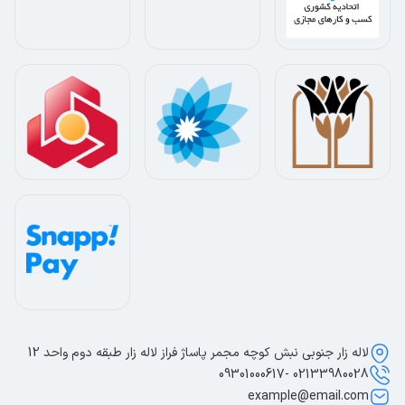
لاله زار جنوبی نبش کوچه مجمر پاساژ فراز لاله زار طبقه دوم واحد 12
02133980028 -09301000617
example@email.com