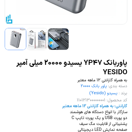
پاوربانک YP47 یسیدو 20000 میلی آمپر
YESIDO
به همراه گارانتی 12 ماهه معتبر
دسته بندی
:
پاور بانک 20000
برند
:
یسیدو (Yesido)
کد محصول
:
1101213000000001
گارانتی: به همراه گارانتی 12 ماهه معتبر
سازگار با انواع دستگاه های هوشمند
دو پورت USB و یک پورت تایپ C
پشتیبانی از قابلیت مگ سیف
صفحه نمایش LED دیجیتالی