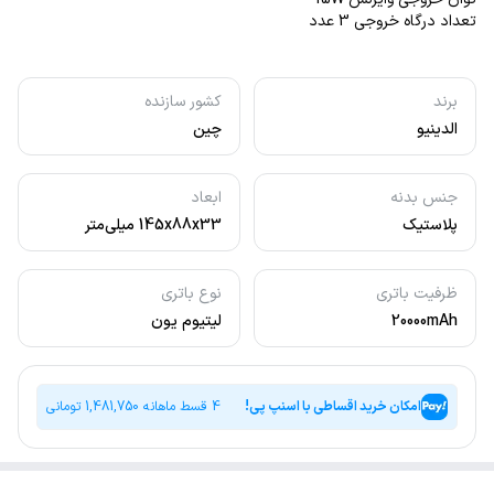
تعداد درگاه خروجی 3 عدد
برند
کشور سازنده
الدینیو
چین
جنس بدنه
ابعاد
پلاستیک
145x88x33 میلی‌متر
ظرفیت باتری
نوع باتری
20000mAh
لیتیوم یون
امکان خرید اقساطی با اسنپ پی!
4 قسط ماهانه
1,481,750
تومانی