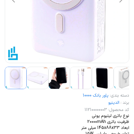
دسته بندی
:
پاور بانک 10000
برند
:
الدینیو
کد محصول
:
112100000003
نوع باتری لیتیوم یونی
ظرفیت باتری 20000mAh
ابعاد 145x88x33 میلی متر
توان خروجی وایرلس 15W