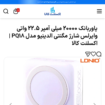
0
پاوربانک 20000 میلی آمپر 22.5 واتی
وایرلس شارژ مگنتی الدینیو مدل PQ18 |
اکسلنت کالا