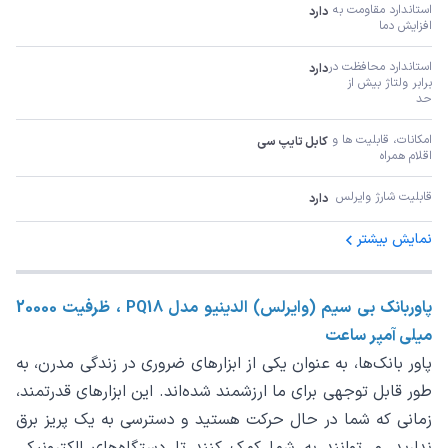
استاندارد مقاومت به 
دارد
افزایش دما
استاندارد محافظت در 
دارد
برابر ولتاژ بیش از 
حد
امکانات، قابلیت ها و 
کابل تایپ سی
اقلام همراه
قابلیت شارژ وایرلس
دارد
نمایش بیشتر
پاوربانک بی سیم (وایرلس) الدینیو مدل PQ18 ، ظرفیت 20000
میلی آمپر ساعت
پاور بانک‌ها، به عنوان یکی از ابزارهای ضروری در زندگی مدرن، به
طور قابل توجهی برای ما ارزشمند شده‌اند. این ابزارهای قدرتمند،
زمانی که شما در حال حرکت هستید و دسترسی به یک پریز برق
ندارید، می‌توانند به شما کمک کنند تا دستگاه‌های الکترونیکی