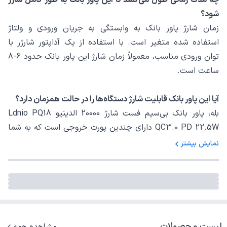
شود؟
زمان شارژ پاور بانک به وابستگی به جریان ورودی و ولتاژ
استفاده شده متغیر است. با استفاده از یک آداپتور شارژر با
توان ورودی مناسب، معمولاً زمان شارژ این پاور بانک حدود 6-8
ساعت است.
آیا این پاور بانک قابلیت شارژ دستگاه‌ها را در حالت همزمان دارد؟
بله، پاور بانک بی‌سیم فست شارژ 20000 الدینیو Ldnio PQ18
QC3.0 PD 22.5W دارای چندین پورت خروجی است که به شما
امکان می‌دهد تا چندین دستگاه را به طور همزمان شارژ کنید.
نمایش بیشتر
آیا می‌توان این پاور بانک را در هواپیما استفاده کرد؟
بله، این پاور بانک از استانداردهای هواپیمایی مربوطه پیروی
می‌کند و می‌توانید آن را در هواپیما استفاده کنید. با این حال،
قبل از سفر، بهتر است قوانین هواپیمایی مورد مطالعه و
لیست محصولات
راهنمایی قرار بگیرد.
مشاهده همه