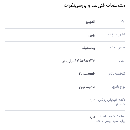
مشخصات فنی
نقد و بررسی
نظرات
برند
الدینیو
کشور سازنده
چین
جنس بدنه
پلاستیک
ابعاد
145x88x33 میلی‌متر
ظرفیت باتری
20000mAh
نوع باتری
لیتیوم یون
دکمه فیزیکی روشن 
دارد
خاموش
استاندارد محافظ در 
دارد
برابر شارژ بیش از حد