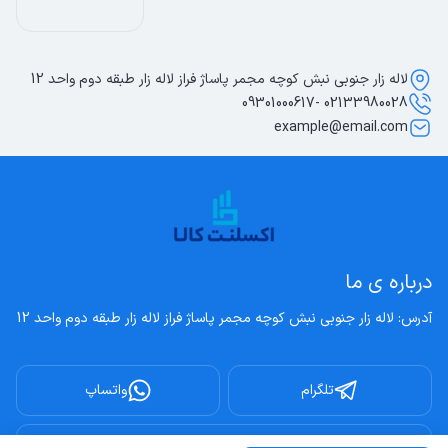
لاله زار جنوبی نبش کوچه مجمر پاساژ فراز لاله زار طبقه دوم واحد 12
02133980028 -09301000617
example@email.com
درباره ی ما
آدرس: لاله زار جنوبی نبش کوچه مجمر پاساژ فراز لاله زار طبقه دوم واحد 12
تلگرام
واتساپ