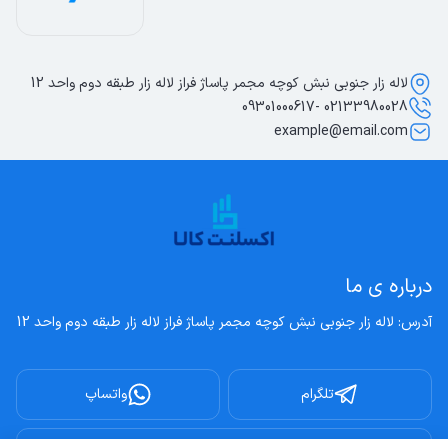
لاله زار جنوبی نبش کوچه مجمر پاساژ فراز لاله زار طبقه دوم واحد 12
02133980028 -09301000617
example@email.com
درباره ی ما
آدرس: لاله زار جنوبی نبش کوچه مجمر پاساژ فراز لاله زار طبقه دوم واحد 12
تلگرام
واتساپ