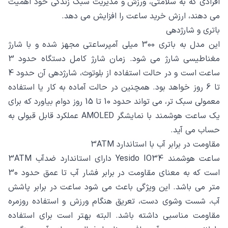
افرادی که به سلامتی، ورزش و مدیریت سبک زندگی خود اهمیت
می دهند، ارزش خرید ساعت را افزایش می دهد.
باتری و شارژدهی
این مدل به باتری 300 میلی آمپرساعتی مجهز شده و با شارژ
مغناطیسی شارژ می شود. زمان شارژ کامل دستگاه حدود 3
ساعت است و در حالت استفاده از بلوتوث، شارژدهی آن حدود 4
تا 6 روز خواهد بود. همچنین در حالت آماده به کار یا استفاده
معمولی سبک تر، می تواند حدود 10 تا 15 روز دوام بیاورد که برای
یک ساعت هوشمند با نمایشگر AMOLED عملکرد قابل قبولی به
حساب می آید.
مقاومت در برابر آب با استاندارد 3ATM
ساعت هوشمند Yesido IO34 دارای استاندارد ضدآب 3ATM
است که به معنای مقاومت در برابر فشار آب تا عمق حدود 30
متر می باشد. این ویژگی باعث می شود ساعت در برابر پاشش
آب، شست وشوی دست، تعریق هنگام ورزش و استفاده روزمره
مقاومت مناسبی داشته باشد. البته بهتر است برای استفاده