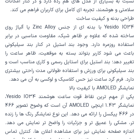
نسبت به بسیاری از مدل های هم رده دارد و در کنار امکانات
سلامتی و هوشمند، تجربه ای کامل برای کاربران فراهم می کند.
طراحی بدنه و کیفیت ساخت
Yesido IO34 با بدنه ای از جنس Zinc Alloy یا آلیاژ روی
ساخته شده که علاوه بر ظاهر شیک، مقاومت مناسبی در برابر
استفاده روزمره دارد. وجود بند استیل در کنار بند سیلیکونی
باعث می شود کاربر بتواند بسته به موقعیت، ظاهر ساعت را
تغییر دهد؛ بند استیل برای استایل رسمی و کاری مناسب است و
بند سیلیکونی برای ورزش و استفاده طولانی مدت راحتی بیشتری
دارد. فرم گرد ساعت نیز حس کلاسیک و لوکسی به آن می دهد.
نمایشگر AMOLED با کیفیت بالا
یکی از مهم ترین نقاط قوت ساعت هوشمند Yesido IO34،
نمایشگر 1.43 اینچی AMOLED آن است که وضوح تصویر 466
در 466 پیکسل را ارائه می دهد. این نوع نمایشگر رنگ ها را زنده
تر، مشکی را عمیق تر و جزئیات را واضح تر نمایش می دهد.
اندازه صفحه نمایش نیز برای مشاهده اعلان ها، کنترل تماس