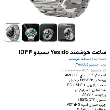
ساعت هوشمند Yesido یسیدو IO34
دسته بندی
:
ساعت هوشمند
برند
:
یسیدو (Yesido)
کد محصول
:
1101700000000033
نمایشگر: 1.43 اینچ AMOLED
رزولوشن: 466×466 پیکسل
بدنه: آلیاژ روی + PC + SUS
بند: استیل + سیلیکونی
پردازنده: AD7012
سنسور: LIS2D0CTR
چیپ ضربان قلب: VC30F-S
حافظه فلش: 128Mb