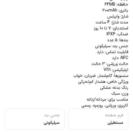
حافظه: 64MB
باتری: 200mAh
شارژ: وایرلس
مدت شارژ: 4 ساعت
استندبای: 7 تا 10 روز
ضدآب: IPX4
بندها: 5 عدد
جنس بند: سیلیکونی
قابلیت تماس: دارد
NFC: دارد
حالت ورزشی: 3 حالت
اپلیکیشن: Vfit
سنسورها: گام‌شمار، ضربان، خواب
ویژگی خاص: هشدار کم‌تحرکی
رنگ بدنه: مشکی
وزن: سبک
مناسب برای: مردانه/زنانه
کاربری: ورزشی، روزمره، رسمی
فرم صفحه
جنس بند
مستطیلی
سیلیکونی