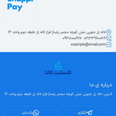
لاله زار جنوبی نبش کوچه مجمر پاساژ فراز لاله زار طبقه دوم واحد 12
02133980028 -09301000617
example@email.com
درباره ی ما
آدرس: لاله زار جنوبی نبش کوچه مجمر پاساژ فراز لاله زار طبقه دوم واحد 12
تلگرام
واتساپ