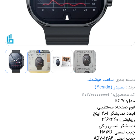
دسته بندی
:
ساعت هوشمند
برند
:
یسیدو (Yesido)
کد محصول
:
1101700000000012
مدل: IO27
فرم صفحه: مستطیلی
ابعاد نمایشگر: 2.01 اینچ
رزولوشن: 240×296
نمایشگر: لمسی رنگی
چیپ لمسی: H816D
چیپ اصلی: AD7012A6