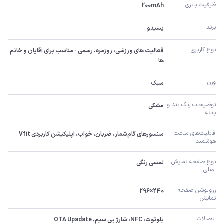
ظرفیت باتری
200mAh
برند
یسیدو
نوع کاربری
فعالیت های ورزشی، روزمره، رسمی - مناسب برای آقایان و خانم 
ها
وزن
سبک
توضیحات رنگ بند و 
مشکی
بدنه
قابلیت‌های ساعت 
سنسورهای گام‌شمار، ضربان، خواب، اپلیکیشن کاربردی Vfit
هوشمند
نوع صفحه نمایش 
لمسی رنگی
اصلی
رزولوشن صفحه 
240×296
نمایش
اتصالات
بلوتوث، NFC، شارژ بی سیم، OTA Upadate