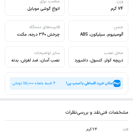
وزن
مناسب برای
74 گرم
انواع گوشی موبایل
جنس
قابیت‌های دستگاه
آلومینیوم، سیلیکون، ABS
چرخش 360 درجه، مگنت
قوی
محل نصب
سایر توضیحات
دریچه کولر، کنسول، داشبورد
نصب آسان، ضد لغزش، بدنه
مقاوم
امکان خرید اقساطی با اسنپ پی!
4 قسط ماهانه
151,000
تومانی
مشخصات فنی
نقد و بررسی
نظرات
وزن
74 گرم