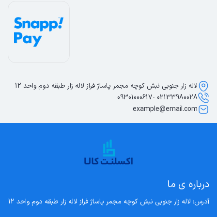
لاله زار جنوبی نبش کوچه مجمر پاساژ فراز لاله زار طبقه دوم واحد 12
02133980028 -09301000617
example@email.com
درباره ی ما
آدرس: لاله زار جنوبی نبش کوچه مجمر پاساژ فراز لاله زار طبقه دوم واحد 12