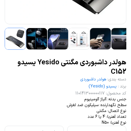
هولدر داشبوردی مگنتی Yesido یسیدو
C152
دسته بندی
:
هولدر داشبوردی
برند
:
یسیدو (Yesido)
کد محصول
:
1101413000000117
جنس بدنه: آلیاژ آلومینیوم
سطح نگهدارنده: سیلیکون ضد لغزش
نوع اتصال: مگنتی
تعداد آهنربا: 4 یا 6 عدد
نوع آهنربا: N50