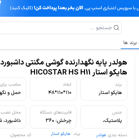
برند ها
هولدر پایه نگهدارنده گوشی مگنتی داشبورد
هایکو استار HICOSTAR HS H11
برند
ابعاد
مناسب برای
هایکو استار
۱۱۰*۱۱۰*۴۸
حمل و نگه
میلی‌متر
اینچ
جنس
قابیت‌های دستگاه
محل نصب
پلاستیک،
چرخش: 360
داشبورد، 
سیلیکون
درجه، تنظیم
خودرو و س
برند
:
هایکو استار
دسته بندی
:
هولدر
ارتفاع و زاویه،
صاف
کد محصول
: