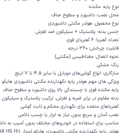
نوع پایه: مکنده
محل نصب: داشبورد و سطوح صاف
نوع محصول: هولدر مگنتی داشبوردی
جنس بدنه: پلاستیک + سیلیکون ضد لغزش
تعداد آهنربا: 6 آهنربای قوی
قابلیت چرخش: 360 درجه
نحوه اتصال: مغناطیسی (مگنتی)
رنگ: مشکی
سازگاری: انواع گوشی‌های موبایل با سایز 4.5 تا 7 اینچ
ویژگی‌ های مهم هولدر پایه نگهدارنده مگنتی داشبوردی هایکو استار AR HS H11
پایه مکنده قوی با چسبندگی بالا روی داشبورد و سطوح صاف
بدنه مقاوم در برابر ضربه و لغزش، ترکیب پلاستیک و سیلیکون
آهنرباهای متعدد برای نگهداری محکم و ثابت گوشی
نصب آسان و سریع بدون نیاز به ابزار یا چسب دائمی
مناسب برای استفاده در خودروهای مختلف بدون آسیب به داشب
هولدر پایه نگهدارنده مگنتی داشبوردی هایکو استار HICOSTAR HS H11 با چه محصولاتی سازگاری دارد؟