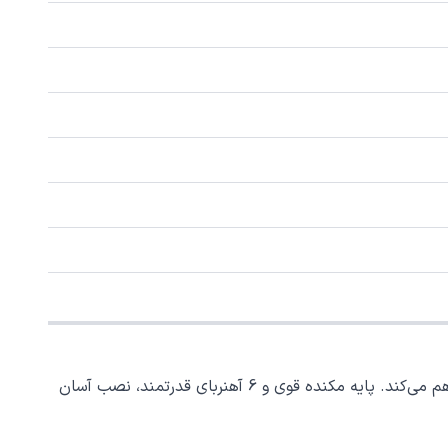
هولدر مگنتی داشبوردی هایکو استار HS-H11 با طراحی هوشمندانه و کیفیت ساخت بالا، نگهداری مطمئن گوشی را هنگام رانندگی فراهم می‌کند. پایه مکنده قوی و 6 آهنربای قدرتمند، نصب آسان