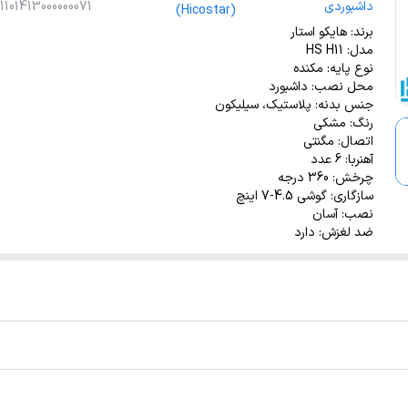
داشبوردی
1101413000000071
(Hicostar)
مقاومت: ضد
برند: هایکو استار
لغزش، ضد ضربه
مدل: HS H11
نوع پایه: مکنده
محل نصب: داشبورد
جنس بدنه: پلاستیک، سیلیکون
رنگ: مشکی
اتصال: مگنتی
آهنربا: 6 عدد
چرخش: 360 درجه
سازگاری: گوشی 4.5-7 اینچ
نصب: آسان
ضد لغزش: دارد