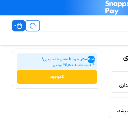
0
ی
امکان خرید اقساطی با اسنپ پی!
4 قسط ماهانه
211,500
تومانی
ناموجود
داری
انواع 4.5 تا 7
شیشه،
طوح