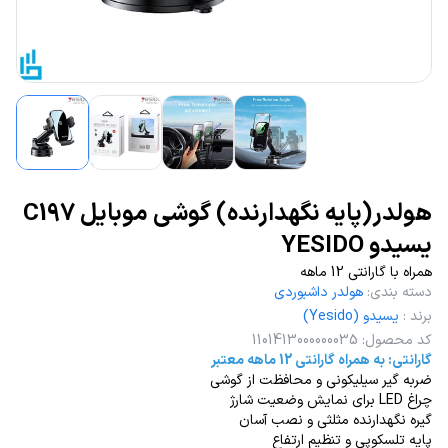
هولدر(پایه نگهدارنده) گوشی موبایل C197
یسیدو YESIDO
همراه با گارانتی 12 ماهه
دسته بندی
:
هولدر داشبوردی
برند
:
یسیدو (Yesido)
کد محصول
:
1101413000000035
گارانتی: به همراه گارانتی 12 ماهه معتبر
ضربه گیر سیلیکونی و محافظت از گوشی
چراغ LED برای نمایش وضعیت شارژ
گیره نگهدارنده مثلثی و نصب آسان
پایه تلسکوپی و تنظیم ارتفاع