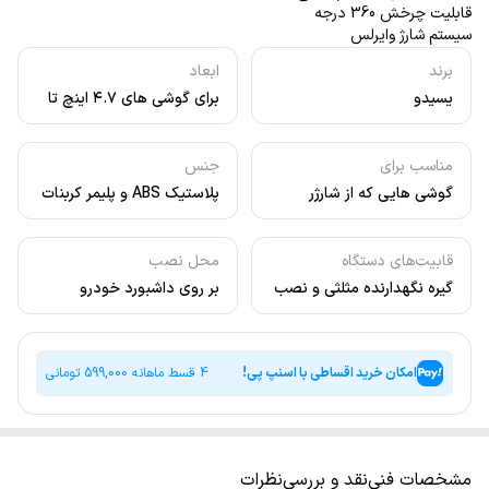
قابلیت چرخش 360 درجه
سیستم شارژ وایرلس
برند
ابعاد
یسیدو
برای گوشی های ۴.۷ اینچ تا
۶.۵
مناسب برای
جنس
گوشی هایی که از شارژر
پلاستیک ABS و پلیمر کربنات
وایرلس پشتیبانی می کنند
قابیت‌های دستگاه
محل نصب
گیره نگهدارنده مثلثی و نصب
بر روی داشبورد خودرو
آسان قابلیت چرخش 360
درجه سیستم شارژ وایرلس
امکان خرید اقساطی با اسنپ پی!
4 قسط ماهانه
599,000
تومانی
مشخصات فنی
نقد و بررسی
نظرات