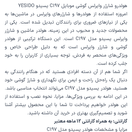
هولدرو شارژر وایرلس گوشی موبایل C197 یسیدو YESIDO
امروزه استفاده از هولدرها و شارژرهای وایرلس در ماشین‌ها به
یکی از نیازهای ضروری برای رانندگان تبدیل شده است. یکی از
محصولات جدید و محبوب در این زمینه، هولدر ماشین و شارژر
وایرلس یسیدو مدل C197 است. این دستگاه ترکیبی از هولدر
گوشی و شارژر وایرلس است که به دلیل طراحی خاص و
ویژگی‌های منحصر به فردش، توجه بسیاری از کاربران را به خود
جلب کرده است.
اگر شما هم از آن دسته افرادی هستید که در هنگام رانندگی به
دنبال یک راه‌حل راحت و ایمن برای نگهداری و شارژ گوشی خود
هستید، هولدر یسیدو مدل C197 می‌تواند انتخاب مناسبی باشد.
در این ادامه به بررسی ویژگی‌ها، مزایا، نحوه نصب و استفاده از
این هولدر خواهیم پرداخت تا شما با این محصول بیشتر آشنا
شوید و تصمیم‌گیری بهتری در خرید آن داشته باشید.
گارانتی: به همراه گارانتی 12 ماهه معتبر
مزایا و مشخصات هولدر یسیدو مدل C197