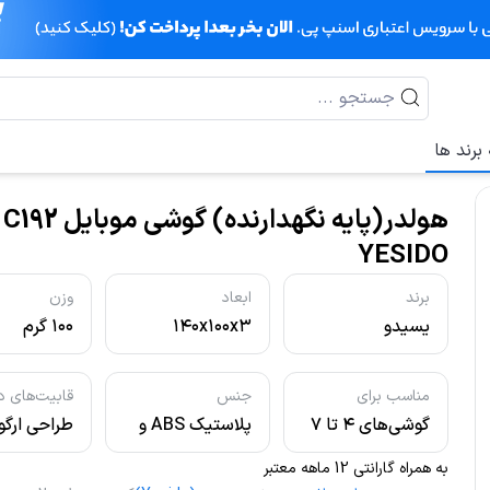
برند ها
هو
YESIDO
برند
ابعاد
وزن
یسیدو
۱۴۰x۱۰۰x۳
۱۰۰ گرم
میلی‌متر
مناسب برای
جنس
قابیت‌های د
گوشی‌های ۴ تا ۷
پلاستیک ABS و
طراحی ارگ
اینچی
سیلیکون
و سازگار با 
به همراه گارانتی 12 ماهه معتبر
خودروها نگ