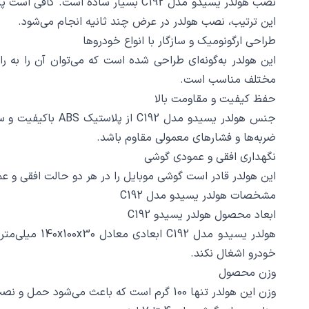
نصب هولدر یسیدو مدل C192 بسیار ساد
این ترتیب، نصب هولدر در عرض چند ثانیه انجام می‌شود.
طراحی ارگونومیک و سازگار با انواع خودروها
این هولدر به‌گونه‌ای طراحی شده است که می‌توان آن را به را
مختلف مناسب است.
حفظ کیفیت و مقاومت بالا
جنس هولدر یسیدو
ضربه‌ها و فشارهای معمولی مقاوم باشد.
نگهداری افقی و عمودی گوشی
این هولدر قادر است گوشی موبایل را در هر دو حالت افقی و عمو
مشخصات هولدر یسیدو مدل C192
ابعاد محصول هولدر یسیدو C192
هولدر یسیدو 
خودرو اشغال نکند.
وزن محصول
وزن این هولدر تنها 100 گرم است که باعث می‌شود حمل و نصب آن بسیار آسان باشد. این وزن سبک، نصب و جابجایی هولدر را برای کاربران بسیار راحت می‌کند.