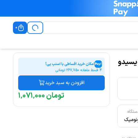
0
لدر(پایه نگهدارنده) گوشی موبایل C192 یسیدو
امکان خرید اقساطی با اسنپ پی!
4 قسط ماهانه
267,750
تومانی
افزودن به سبد خرید
تومان
۰۰۰
٬
۰۷۱
٬
۱
ستگاه
ونومیک
انواع
هداری