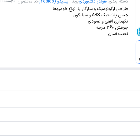
دسته بندی
:
هولدر داشبوردی
برند
:
یسیدو (Yesido)
کد محصول
:
00000020
افقی و عمو
طراحی ارگونومیک و سازگار با انواع خودروها
جنس پلاستیک ABS و سیلیکون
نصب آسان
نگهداری افقی و عمودی
چرخش 360 درجه
نصب آسان