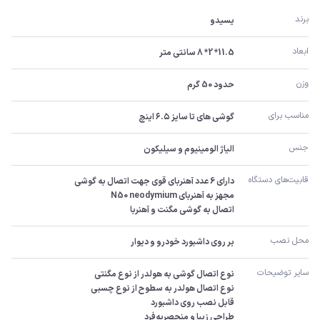
برند
یسیدو
ابعاد
11.5* 2* 8 سانتی متر
وزن
حدود 50 گرم
مناسب برای
گوشی های تا سایز ۶.۵ اینچ
جنس
الیاژ الومینیوم و سیلیکون
قابیت‌های دستگاه
اتصال به گوشی مگنت و آهنربا
محل نصب
بر روی داشبورد خودرو و دیوار
سایر توضیحات
طراحی زیبا و منحصربه‌فرد