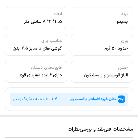
برند
ابعاد
یسیدو
11.5* 2* 8 سانتی متر
وزن
مناسب برای
حدود 50 گرم
گوشی های تا سایز ۶.۵ اینچ
جنس
قابیت‌های دستگاه
الیاژ الومینیوم و سیلیکون
دارای 6 عدد آهنربای قوی
جهت اتصال به گوشی مجهز
به آهنربای N50 neodymium
اتصال به گوشی مگنت و
امکان خرید اقساطی با اسنپ پی!
4 قسط ماهانه
90,500
تومانی
آهنربا
مشخصات فنی
نقد و بررسی
نظرات