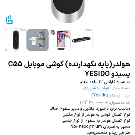
هولدر(پایه نگهدارنده) گوشی موبایل C55
یسیدو YESIDO
به همراه گارانتی 12 ماهه معتبر
دسته بندی
:
هولدر داشبوردی
برند
:
یسیدو (Yesido)
کد محصول
:
1101413000000010
مناسب برای داشبورد ماشین و سایر سطوح صاف
نوع اتصال گوشی به هولدر از نوع مگنتی
نوع اتصال هولدر به سطوح از نوع چسبی
مجهز به آهنربای N50 neodymium
طراحی زیبا و منحصربه‌فرد