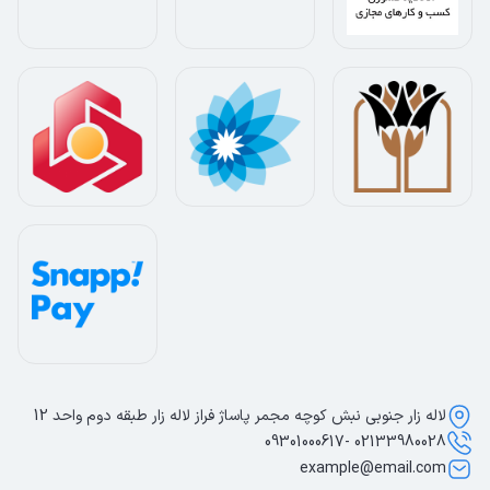
لاله زار جنوبی نبش کوچه مجمر پاساژ فراز لاله زار طبقه دوم واحد 12
02133980028 -09301000617
example@email.com