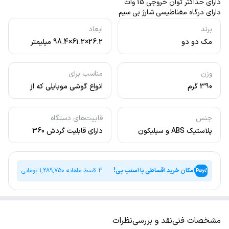
دارای حداکثر توان خروجی 15 وات
دارای درگاه مغناطیسی شارژ بی سیم
برند
ابعاد
مک دو دو
26.2×61.2×98.4 میلیمتر
وزن
مناسب برای
390 گرم
انواع گوشی موبایلی که از
قابلیت شارژ وایرلس
برخوردارند.
جنس
قابیت‌های دستگاه
پلاستیک ABS و سیلیکون
دارای قابلیت گردش 360
درجه
امکان خرید اقساطی با اسنپ پی!
4 قسط ماهانه
1,289,750
تومانی
مشخصات فنی
نقد و بررسی
نظرات