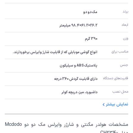
برند
مک دو دو
ابعاد
26.2×61.2×98.4 میلیمتر
وزن
390 گرم
مناسب برای
انواع گوشی موبایلی که از قابلیت شارژ وایرلس برخوردارند.
جنس
پلاستیک ABS و سیلیکون
قابیت‌های دستگاه
دارای قابلیت گردش 360 درجه
محل نصب
داشبورد، میز، دریچه کولر
نمایش بیشتر
مشخصات هولدر مگنتی و شارژر وایرلس مک دو دو Mcdodo
مدل CH2340