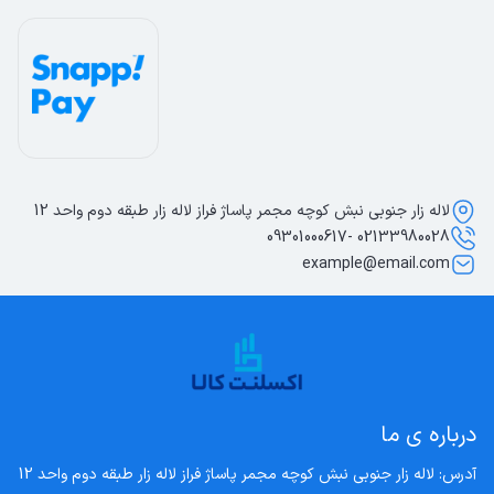
لاله زار جنوبی نبش کوچه مجمر پاساژ فراز لاله زار طبقه دوم واحد 12
02133980028 -09301000617
example@email.com
درباره ی ما
آدرس: لاله زار جنوبی نبش کوچه مجمر پاساژ فراز لاله زار طبقه دوم واحد 12