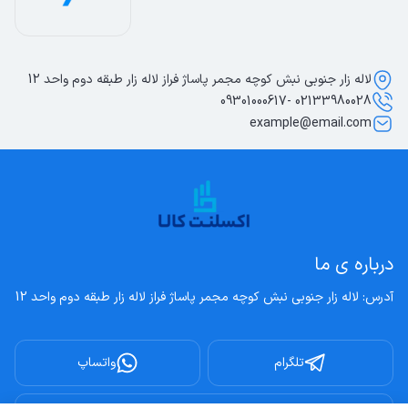
لاله زار جنوبی نبش کوچه مجمر پاساژ فراز لاله زار طبقه دوم واحد 12
02133980028 -09301000617
example@email.com
درباره ی ما
آدرس: لاله زار جنوبی نبش کوچه مجمر پاساژ فراز لاله زار طبقه دوم واحد 12
تلگرام
واتساپ