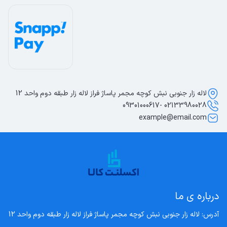
لاله زار جنوبی نبش کوچه مجمر پاساژ فراز لاله زار طبقه دوم واحد 12
02133980028 -09301000617
example@email.com
درباره ی ما
آدرس: لاله زار جنوبی نبش کوچه مجمر پاساژ فراز لاله زار طبقه دوم واحد 12