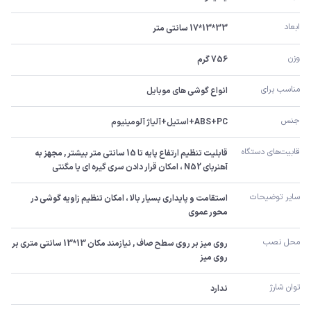
ابعاد
33*13*17 سانتی متر
وزن
756 گرم
مناسب برای
انواع گوشی های موبایل
جنس
ABS+PC+استیل+آلیاژ آلومینیوم
قابیت‌های دستگاه
قابلیت تنظیم ارتفاع پایه تا 15 سانتی متر بیشتر , مجهز به 
آهنربای N52 ، امکان قرار دادن سری گیره ای یا مگنتی
سایر توضیحات
استقامت و پایداری بسیار بالا ، امکان تنظیم زاویه گوشی در 
محور عموی
محل نصب
روی میز بر روی سطح صاف , نیازمند مکان 13*13 سانتی متری بر 
روی میز
توان شارژ
ندارد