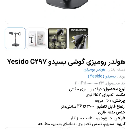
هولدر رومیزی گوشی یسیدو Yesido C297
دسته بندی
:
هولدر رومیزی
برند
:
یسیدو (Yesido)
کد محصول
:
1101411000000023
نوع محصول
: هولدر رومیزی مگنتی
مگنت
: آهنربای N52 قوی
چرخش
: 360 درجه
ارتفاع قابل تنظیم
: ~30 تا 46 سانتی‌متر
جنس بدنه
: فلزی
طراحی
: جمع‌وجور، مناسب میز کار
کاربرد
: استریم، تماس تصویری، تماشای ویدیو، مطالعه