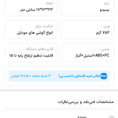
برند
ابعاد
یسیدو
33*13*17 سانتی متر
وزن
مناسب برای
756 گرم
انواع گوشی های موبایل
جنس
قابیت‌های دستگاه
ABS+PC+استیل+آلیاژ
قابلیت تنظیم ارتفاع پایه تا 15
آلومینیوم
سانتی متر بیشتر , مجهز به
آهنربای N52 ، امکان قرار
دادن سری گیره ای یا مگنتی
امکان خرید اقساطی با اسنپ پی!
4 قسط ماهانه
907,500
تومانی
مشخصات فنی
نقد و بررسی
نظرات
برند
یسیدو