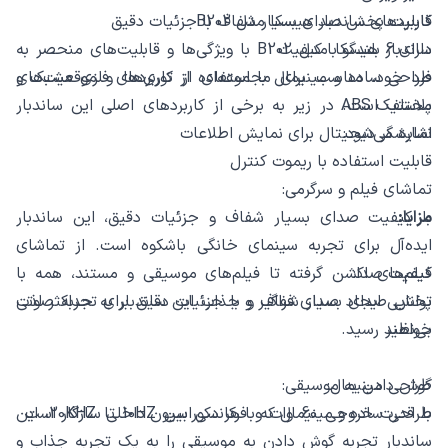
کاربردهای ساندبار هیسکا مدل B202
قابلیت پخش صدای بسیار شفاف با جزئیات دقیق
دارای 6 بلندگو با کیفیت
ساندبار هیسکا مدل B202 با ویژگی‌ها و قابلیت‌های منحصر به
طراحی ساده و مینیمال با استفاده از توری‌های فلزی مشبک و
فرد خود، مناسب برای مجموعه‌ای از کاربردها و موقعیت‌های
پلاستیک ABS
مختلف است. در زیر به برخی از کاربردهای اصلی این ساندبار
اشاره می‌شود:
نمایشگر دیجیتال برای نمایش اطلاعات
قابلیت استفاده با ریموت کنترل
تماشای فیلم و سرگرمی:
مزایا:
با کیفیت صدای بسیار شفاف و جزئیات دقیق، این ساندبار
ایده‌آل برای تجربه سینمای خانگی باشکوه است. از تماشای
کیفیت صدا:
فیلم‌های اکشن گرفته تا فیلم‌های موسیقی و مستند، همه با
پخش صدای بسیار شفاف و با جزئیات دقیق برای تجربه صوتی
توانایی ایجاد صدای فراگیر و جذاب این ساندبار به حداکثر لذت
بی‌نظیر
خواهند رسید.
طراحی مینیمال:
گوش دادن به موسیقی:
طراحی ساده و مینیمال که با هر دکوراسیون داخلی سازگار است
با قدرت خروجی 60 وات و فرکانسی بین 10HZ تا 20KHZ، این
ساندبار تجربه گوش دادن به موسیقی را به یک تجربه جذاب و