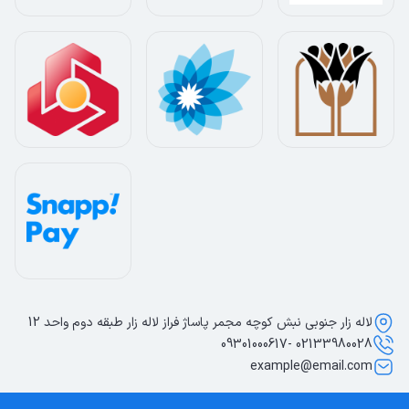
لاله زار جنوبی نبش کوچه مجمر پاساژ فراز لاله زار طبقه دوم واحد 12
02133980028 -09301000617
example@email.com