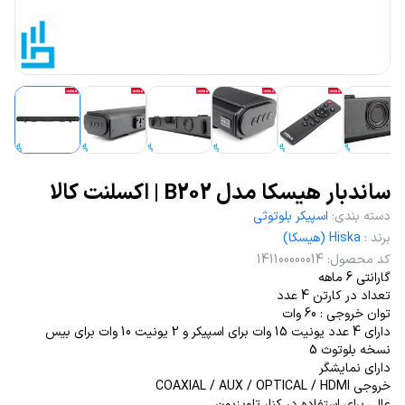
ساندبار هیسکا مدل B202 | اکسلنت کالا
دسته بندی
:
اسپیکر بلوتوثی
برند
:
Hiska (هیسکا)
کد محصول
:
141100000014
گارانتی 6 ماهه
تعداد در کارتن 4 عدد
توان خروجی : 60 وات
دارای 4 عدد یونیت 15 وات برای اسپیکر و 2 یونیت 10 وات برای بیس
نسخه بلوتوث 5
دارای نمایشگر
خروجی COAXIAL / AUX / OPTICAL / HDMI
عالی برای استفاده در کنار تلویزیون