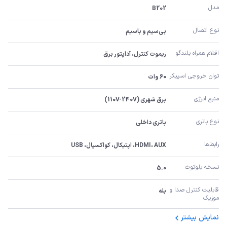
مدل
B202
نوع اتصال
بی‌سیم و باسیم
اقلام همراه بلندگو
ریموت کنترل، آداپتور برق
توان خروجی اسپیکر
60 وات
منبع انرژی
برق شهری (110V-240V)
نوع باتری
باتری داخلی
رابط‌ها
HDMI، AUX، اپتیکال، کواکسیال، USB
نسخه بلوتوث
5.0
قابلیت کنترل صدا و 
بله
موزیک
نمایش بیشتر