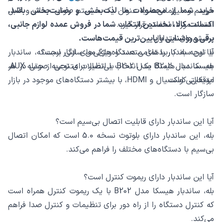
مراسم و میهمانی‌ها به عنوان یک سیستم صوتی جذاب و قابل
خرید شما از محصولات ما لذت‌بخش و رضایت‌بخش باشد.
اعتماد مورد استفاده قرار گیرد.
اکسلنت کالا، نخستین انتخاب شما در فروش عمده لوازم جانبی،
پرسش‌های متداول
برقی و روشنایی با پایین‌ترین قیمت‌هاست.
آیا این ساندبار با تمامی دستگاه‌های من سازگار است؟
با توجه به کاربردهای متعدد و ویژگی‌های فنی برجسته، ساندبار
هیسکا مدل B202 یک انتخاب بی‌نظیر برای تجربه صوتی در هر
بله، ساندبار هیسکا مدل B202 با اتصالات متنوعی از جمله AUX،
موقعیتی است.
اپتیکال، کواکسیال و HDMI، با بیشتر دستگاه‌های موجود در بازار
سازگار است.
آیا این ساندبار دارای قابلیت اتصال بی‌سیم است؟
بله، این ساندبار دارای بلوتوث نسخه 5.0 است که امکان اتصال
بی‌سیم با دستگاه‌های مختلف را فراهم می‌کند.
آیا این ساندبار دارای ریموت کنترل است؟
بله، ساندبار هیسکا مدل B202 با یک ریموت کنترل همراه است
که کنترل دستگاه را از راه دور برای تنظیمات و کنترل صدا فراهم
می‌کند.