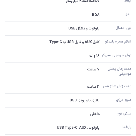
ابعاد
۲۵۵x۱۱۰x۸۷ میلی‌متر
مدل
B58
نوع اتصال
بلوتوث و دانگل USB
اقلام همراه بلندگو
کابل AUX و کابل USB به Type-C
توان خروجی اسپیکر
۱۶ وات
مدت زمان پخش 
۷ ساعت
موسیقی
مدت زمان شارژ شدن
۳ ساعت
منبع انرژی
باتری با ورودی USB
میکروفون
داخلی
رابط‌ها
بلوتوث، USB Type-C، AUX