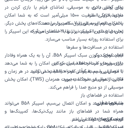
زمان پخش باتری
برای گوش دادن به موسیقی، تماشای فیلم یا بازی کردن در
محیط خانگی است.
دارای باتری با ظرفیت 1500 میلی‌آمپر است که به شما امکان
پخش مداوم موسیقی تا 7 ساعت را می‌دهد.
با امکان اتصال به تلویزیون، کامپیوتر یا دستگاه‌های پخش دیگر،
تجربه‌ی صدای با کیفیت برتر را به خانه‌تان می‌آورد.
زمان شارژ شدن اسپیکر نیز تنها 3 ساعت است، که این اسپیکر را
برای استفاده روزانه بسیار مناسب می‌سازد.
استفاده در مسافرت‌ها و سفرها
قابلیت‌های دیگر
ابعاد کوچک و وزن سبک اسپیکر B58، آن را به یک همراه وفادار
برای سفرها و مسافرت‌ها تبدیل می‌کند.
دارای ورودی کارت حافظه است که این امکان را به شما می‌دهد
تا موسیقی را مستقیماً از کارت حافظه پخش کنید.
با اتصال بی‌سیم به گوشی همراه یا تبلت، می‌توانید در هر زمان و
مکانی از موسیقی خود لذت ببرید.
قابلیت اتصال دو دستگاه به‌صورت همزمان (TWS)، امکان پخش
موسیقی از دو منبع صدا را فراهم می‌کند.
استفاده در فضاهای باز
مشخصات فنی:
با باتری قدرتمند و امکان اتصال بی‌سیم، اسپیکر B58 می‌تواند
همراه شما در فضاهای باز مانند پیک‌نیک‌ها، کمپینگ‌ها و
ابعاد: 255x110x87 میلی‌متر
نتیجه‌گیری
گردهمایی‌های دوستان باشد.
وزن: 950 گرم
ضدآب بودن این اسپیکر، امکان استفاده در محیط‌های مرطوب و
اسپیکر بلوتوثی قابل حمل هیسکا B58 با کیفیت صدای بالا،