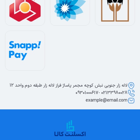
لاله زار جنوبی نبش کوچه مجمر پاساژ فراز لاله زار طبقه دوم واحد 12
02133980028 -09301000617
example@email.com