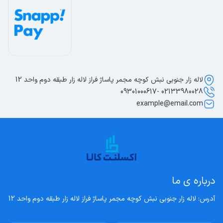
لاله زار جنوبی نبش کوچه مجمر پاساژ فراز لاله زار طبقه دوم واحد 12
02133980028 -09301000617
example@email.com
درباره ی ما
آدرس: لاله زار جنوبی نبش کوچه مجمر پاساژ فراز لاله زار طبقه دوم واحد 12