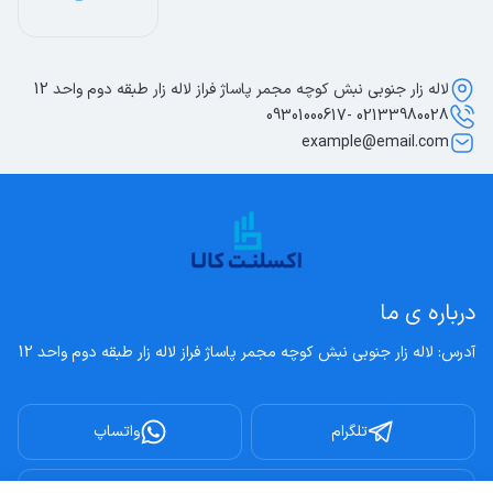
لاله زار جنوبی نبش کوچه مجمر پاساژ فراز لاله زار طبقه دوم واحد 12
02133980028 -09301000617
example@email.com
درباره ی ما
آدرس: لاله زار جنوبی نبش کوچه مجمر پاساژ فراز لاله زار طبقه دوم واحد 12
تلگرام
واتساپ