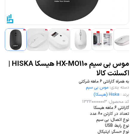
موس بی سیم HX-MO110 هیسکا HISKA |
اکسلنت کالا
​​​​​​​به همراه گارانتی 6 ماهه شرکتی
دسته بندی
:
موس بی سیم
برند
:
Hiska (هیسکا)
کد محصول
:
132200000003
گارانتی 6 ماهه هیسکا
تعداد در کارتن 80 عدد
نوع اتصال: بی سیم
نوع رابط: USB
نوع حسگر: اپتیکال