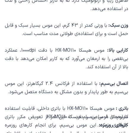
ظاهری زیبا و ارگونومیک دارد که به کاربر احساس راحتی و لذت
در استفاده می‌دهد.
وزن سبک:
با وزنی کمتر از 43 گرم، این موس بسیار سبک و قابل
حمل است و برای استفاده‌ی طولانی مدت مناسب است.
کارایی بالا:
موس هیسکا HX-MO110 با دقت 1000dpi، عملکرد
بی‌نقصی را به ارمغان می‌آورد که به کاربر امکان می‌دهد با دقت
بالا از آن استفاده کند.
اتصال بی‌سیم:
با استفاده از فرکانس 2.4 گیگاهرتز، این موس
بی‌سیم به طور پایدار و بدون مشکل به دستگاه متصل می‌شود.
باتری :
موس هیسکا HX-MO110 با باتری داخلی، قابلیت استفاده
کاربردهای موس بی‌سیم هیسکا HX-MO110
مداوم تا 8 ساعت را دارد، که این امر از تعویض مکرر باتری
کارهای روزمره:
جلوگیری می‌کند.
این موس بی‌سیم، برای انجام کارهای روزمره