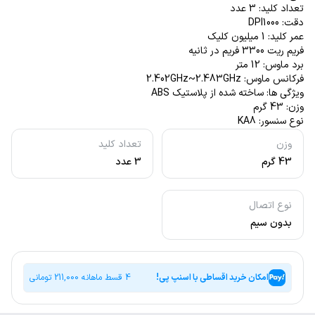
تعداد کلید: 3 عدد
دقت: DPI1000
عمر کلید: 1 میلیون کلیک
فریم ریت 3300 فریم در ثانیه
برد ماوس: 12 متر
فرکانس ماوس: 2.402GHz~2.483GHz
ویژگی ها: ساخته شده از پلاستیک ABS
وزن: 43 گرم
نوع سنسور: KA8
وزن
تعداد کلید
43 گرم
3 عدد
نوع اتصال
بدون سیم
امکان خرید اقساطی با اسنپ پی!
4 قسط ماهانه
211,000
تومانی