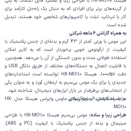
هیسکا HX-MO110 با طراحی زیبا و عملکرد قابل اعتماد، به یکی
از گزینه‌های برتر برای افرادی که به دنبال یک راه‌حل کارآمد برای
کار با لپ‌تاپ، تبلت یا کامپیوترهای شخصی خود هستند، تبدیل
شده است.
به همراه گارانتی 6 ماهه شرکتی
این موس با وزنی کمتر از 43 گرم و بدنه‌ای از جنس پلاستیک با
کیفیت، از ارگونومی خوبی برخوردار است که به کاربر امکان
استفاده طولانی مدت و بدون خستگی از آن را می‌دهد. همچنین،
با قابلیت اتصال به دستگاه‌های مختلف از طریق دانگل USB و
دقت 1000dpi، هیسکا HX-MO110 توانسته است استانداردهای
جدیدی را برای یک موس بی‌سیم به ارمغان آورد و به عنوان یکی
از انتخاب‌های پرطرفدار در بازار ابزارهای دیجیتال، شناخته شود.
به همراه گارانتی 6 ماهه شرکتی
مزایا، مشخصات، و ویژگی‌های ماوس وایرلس هیسکا مدل HX-
MO110
طراحی زیبا و ساده:
موس بی‌سیم هیسکا HX-MO110 با طراحی
مینیمال و بدنه از جنس پلاستیک با کیفیت (PC و ABS)،