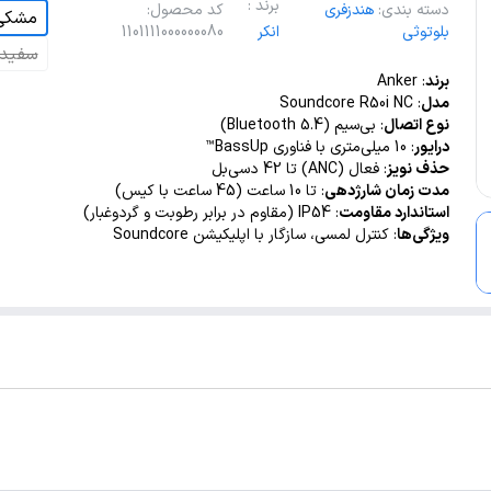
برند
:
دسته بندی
:
هندزفری
کد محصول
:
مشکی
بلوتوثی
1101111000000080
انکر
سفید
برند
: Anker
مدل
: Soundcore R50i NC
نوع اتصال
: بی‌سیم (Bluetooth 5.4)
درایور
: 10 میلی‌متری با فناوری BassUp™
حذف نویز
: فعال (ANC) تا 42 دسی‌بل
مدت زمان شارژدهی
: تا 10 ساعت (45 ساعت با کیس)
استاندارد مقاومت
: IP54 (مقاوم در برابر رطوبت و گردوغبار)
ویژگی‌ها
: کنترل لمسی، سازگار با اپلیکیشن Soundcore