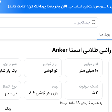
برند ها
قطر درایور
نوع گوشی
عمر باتری
10 میلی متر
تو گوشی
یک بار شا
(Earbud/Earphone)
کامل می‌توا
30 ساعت
نسخه بلوتوث
وزن
نوع اتصال
شارژدهی د
5.4
وزن هر گوشی 8.6
بی‌سیم
باشد
گرم است
(Wireless)
به همراه گارانتی 18 ماهه ایستا
رنگ