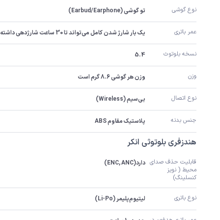
نوع گوشی
تو گوشی (Earbud/Earphone)
عمر باتری
یک بار شارژ شدن کامل می‌تواند تا 30 ساعت شارژدهی داشته باشد
نسخه بلوتوث
5.4
وزن
وزن هر گوشی 8.6 گرم است
نوع اتصال
بی‌سیم (Wireless)
جنس بدنه
پلاستیک مقاوم ABS
هندزفری بلوتوثی انکر
قابلیت حذف صدای 
دارد(ENC, ANC)
محیط ( نویز 
کنسلینگ)
نوع باتری
لیتیوم‌پلیمر (Li-Po)
عمر باتری هدفون در 