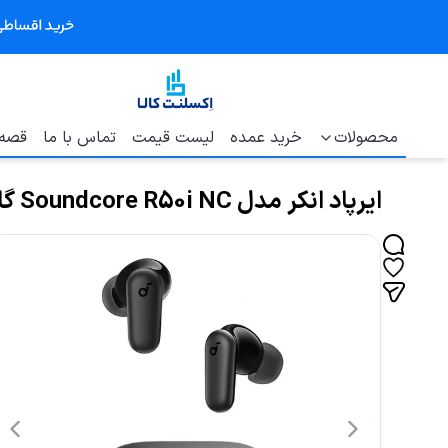
محصولات
خرید عمده
لیست قیمت
تماس با ما
قصه 
ایرپاد انکر مدل Soundcore R50i NC گارانتی طلایی ایستا Anker