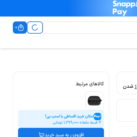
0
کالاهای مرتبط
رژ شدن
ند تا
اشته
امکان خرید اقساطی با اسنپ پی!
4 قسط ماهانه
1,379,000
تومانی
افزودن به سبد خرید