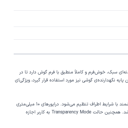
Soundcor با طراحی ارگونومیک و کیس شارژ مدرن، یکی از جدیدترین مدل‌های انکر در سری R50 است. بدنه‌ای سبک، خوش‌فرم و کاملاً منطبق با فرم گوش دارد تا در
یه نگهدارنده‌ی گوشی نیز مورد استفاده قرار گیرد، ویژگی‌ای
این مدل به سیستم حذف نویز تطبیقی (ANC) مجهز است که تا حدود 42 دسی‌بل از صدای محیط را کاهش می‌دهد و به‌صورت هوشمند با شرایط اطراف تنظیم می‌شود. درایورهای 10 میلی‌متری
با فناوری BassUp™ صدایی غنی، واضح و با باس عمیق تولید می‌کنند تا تجربه‌ی گوش دادن به موسیقی کاملاً طبیعی و پرجزئیات باشد. همچنین حالت Transparency Mode به کاربر اجازه